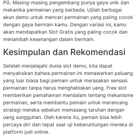
PG. Masing-masing pengembang punya gaya unik dan
mekanika permainan yang berbeda. Ujilah berbagai
akun demo untuk mencari permainan yang paling cocok
dengan gaya bermain kamu. Dengan variasi ini, kamu
akan mendapatkan Slot Gratis yang paling cocok dan
menambah kesenangan dalam bermain.
Kesimpulan dan Rekomendasi
Setelah menjelajahi dunia slot demo, kita dapat
menyaksikan bahwa permainan ini menawarkan peluang
yang luar biasa bagi pemain untuk merasakan sensasi
permainan tanpa harus menghabiskan uang. Free slot
memberikan pemahaman mendalam tentang mekanisme
permainan, serta membantu pemain untuk merancang
strategi mereka sebelum memasang taruhan dengan
uang sungguhan. Oleh karena itu, pemain bisa lebih
percaya diri dan tepat saat uji keberuntungan mereka di
platform judi online.