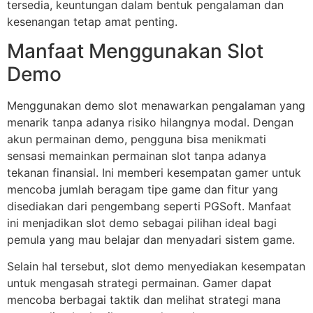
tersedia, keuntungan dalam bentuk pengalaman dan
kesenangan tetap amat penting.
Manfaat Menggunakan Slot
Demo
Menggunakan demo slot menawarkan pengalaman yang
menarik tanpa adanya risiko hilangnya modal. Dengan
akun permainan demo, pengguna bisa menikmati
sensasi memainkan permainan slot tanpa adanya
tekanan finansial. Ini memberi kesempatan gamer untuk
mencoba jumlah beragam tipe game dan fitur yang
disediakan dari pengembang seperti PGSoft. Manfaat
ini menjadikan slot demo sebagai pilihan ideal bagi
pemula yang mau belajar dan menyadari sistem game.
Selain hal tersebut, slot demo menyediakan kesempatan
untuk mengasah strategi permainan. Gamer dapat
mencoba berbagai taktik dan melihat strategi mana