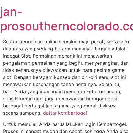
Skip
jan-
to
content
prosoutherncolorado.
Sektor permainan online semakin maju pesat, serta satu
di antara yang sedang berada menanjak tengah adalah
Indosat Slot. Permainan menarik ini menawarkan
pengalaman permainan yang begitu menyenangkan dan
tidak seharusnya dilewatkan untuk para pecinta game
slot. Dengan beragam konsep dan ciri-ciri seru, slot ini
menawarkan kesenangan tanpa henti nya. Selain itu,
bagi Anda yang ingin ingin mencoba keberuntungan,
situs Kembartogel juga menawarkan beragam opsi
berbagai berbagai jenis game yang dapat diakses
secara gampang.
daftar kembartogel
Untuk memulai, Anda harus lakukan login Kembartogel.
Proses ini sangat mudah dan cepat, sehingga Anda bisa