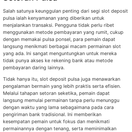
Salah satunya keunggulan penting dari segi slot deposit
pulsa ialah kenyamanan yang diberikan untuk
menjalankan transaksi. Pengguna tidak perlu ribet
menggunakan metode pembayaran yang rumit, cukup
dengan memakai pulsa ponsel, para pemain dapat
langsung menikmati berbagai macam permainan slot
yang ada. Ini sangat menguntungkan untuk mereka
tidak punya akses ke rekening bank atau metode
pembayaran daring lainnya.
Tidak hanya itu, slot deposit pulsa juga menawarkan
pengalaman bermain yang lebih praktis serta efisien.
Melalui tahapan setoran seketika, pemain dapat
langsung memulai permainan tanpa perlu menunggu
dengan waktu yang lama sebagaimana pada cara
pengiriman bank tradisional. Ini memberikan
kesempatan pemain untuk fokus dan menikmati
permainannya dengan tenang, serta meminimalkan