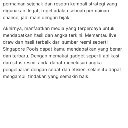
permainan sejenak dan respon kembali strategi yang
digunakan. Ingat, togel adalah sebuah permainan
chance, jadi main dengan bijak.
Akhirnya, manfaatkan media yang terpercaya untuk
mendapatkan hasil dan angka terkini. Memantau live
draw dan hasil terbaik dari sumber resmi seperti
Singapore Pools dapat kamu mendapatkan yang benar
dan terbaru. Dengan memakai gadget seperti aplikasi
dan situs resmi, anda dapat menelusuri angka
pengeluaran dengan cepat dan efisien, selain itu dapat
mengambil tindakan yang semakin baik.