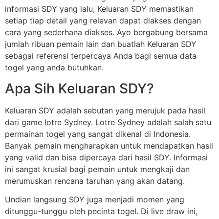
informasi SDY yang lalu, Keluaran SDY memastikan
setiap tiap detail yang relevan dapat diakses dengan
cara yang sederhana diakses. Ayo bergabung bersama
jumlah ribuan pemain lain dan buatlah Keluaran SDY
sebagai referensi terpercaya Anda bagi semua data
togel yang anda butuhkan.
Apa Sih Keluaran SDY?
Keluaran SDY adalah sebutan yang merujuk pada hasil
dari game lotre Sydney. Lotre Sydney adalah salah satu
permainan togel yang sangat dikenal di Indonesia.
Banyak pemain mengharapkan untuk mendapatkan hasil
yang valid dan bisa dipercaya dari hasil SDY. Informasi
ini sangat krusial bagi pemain untuk mengkaji dan
merumuskan rencana taruhan yang akan datang.
Undian langsung SDY juga menjadi momen yang
ditunggu-tunggu oleh pecinta togel. Di live draw ini,