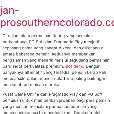
Skip
jan-
to
content
prosoutherncolorado.
Di dalam alam permainan daring yang semakin
berkembang, PG Soft dan Pragmatic Play menjadi
sepasang nama yang sangat dikenal dan dikenang di
antara beberapa pemain. Keduanya memberikan
pengalaman yang menarik melalui segudang permainan
baru serta berkualitas premium.
slot demo
Dengan
banyaknya alternatif yang tersedia, pemain kerap kali
merasa sulit dalam mencari platform paling baik agar
menikmati permainan mereka.
Pusat Game Online dari Pragmatic Play dan PG Soft
bertujuan untuk memberikan jawaban bagi para pemain
yang mencari menjalani permainan bermain yang
menyenangkan serta menghasilkan . Didukung oleh