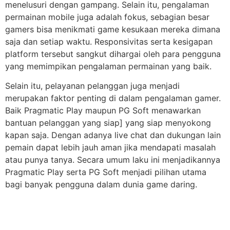
menelusuri dengan gampang. Selain itu, pengalaman
permainan mobile juga adalah fokus, sebagian besar
gamers bisa menikmati game kesukaan mereka dimana
saja dan setiap waktu. Responsivitas serta kesigapan
platform tersebut sangkut dihargai oleh para pengguna
yang memimpikan pengalaman permainan yang baik.
Selain itu, pelayanan pelanggan juga menjadi
merupakan faktor penting di dalam pengalaman gamer.
Baik Pragmatic Play maupun PG Soft menawarkan
bantuan pelanggan yang siap] yang siap menyokong
kapan saja. Dengan adanya live chat dan dukungan lain
pemain dapat lebih jauh aman jika mendapati masalah
atau punya tanya. Secara umum laku ini menjadikannya
Pragmatic Play serta PG Soft menjadi pilihan utama
bagi banyak pengguna dalam dunia game daring.