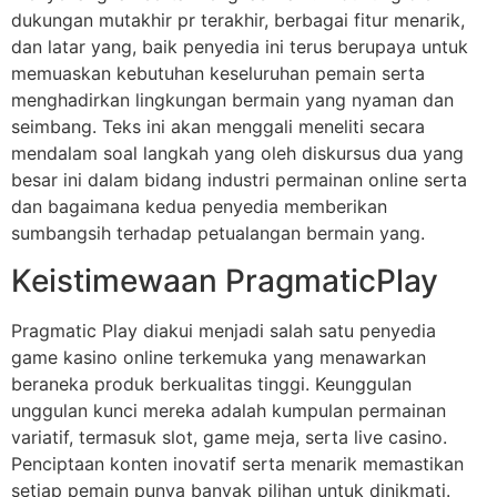
dukungan mutakhir pr terakhir, berbagai fitur menarik,
dan latar yang, baik penyedia ini terus berupaya untuk
memuaskan kebutuhan keseluruhan pemain serta
menghadirkan lingkungan bermain yang nyaman dan
seimbang. Teks ini akan menggali meneliti secara
mendalam soal langkah yang oleh diskursus dua yang
besar ini dalam bidang industri permainan online serta
dan bagaimana kedua penyedia memberikan
sumbangsih terhadap petualangan bermain yang.
Keistimewaan PragmaticPlay
Pragmatic Play diakui menjadi salah satu penyedia
game kasino online terkemuka yang menawarkan
beraneka produk berkualitas tinggi. Keunggulan
unggulan kunci mereka adalah kumpulan permainan
variatif, termasuk slot, game meja, serta live casino.
Penciptaan konten inovatif serta menarik memastikan
setiap pemain punya banyak pilihan untuk dinikmati.