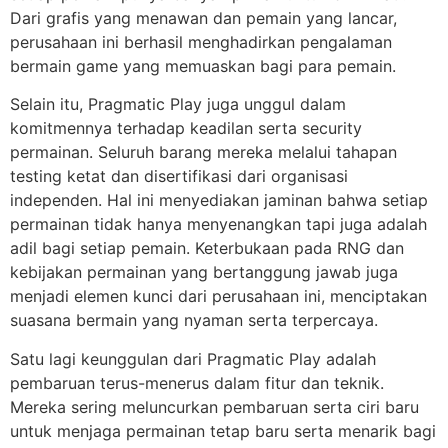
Dari grafis yang menawan dan pemain yang lancar,
perusahaan ini berhasil menghadirkan pengalaman
bermain game yang memuaskan bagi para pemain.
Selain itu, Pragmatic Play juga unggul dalam
komitmennya terhadap keadilan serta security
permainan. Seluruh barang mereka melalui tahapan
testing ketat dan disertifikasi dari organisasi
independen. Hal ini menyediakan jaminan bahwa setiap
permainan tidak hanya menyenangkan tapi juga adalah
adil bagi setiap pemain. Keterbukaan pada RNG dan
kebijakan permainan yang bertanggung jawab juga
menjadi elemen kunci dari perusahaan ini, menciptakan
suasana bermain yang nyaman serta terpercaya.
Satu lagi keunggulan dari Pragmatic Play adalah
pembaruan terus-menerus dalam fitur dan teknik.
Mereka sering meluncurkan pembaruan serta ciri baru
untuk menjaga permainan tetap baru serta menarik bagi