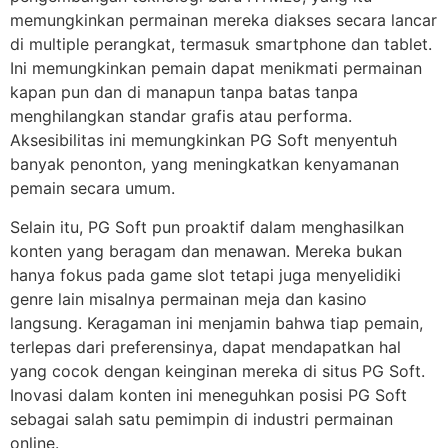
memungkinkan permainan mereka diakses secara lancar
di multiple perangkat, termasuk smartphone dan tablet.
Ini memungkinkan pemain dapat menikmati permainan
kapan pun dan di manapun tanpa batas tanpa
menghilangkan standar grafis atau performa.
Aksesibilitas ini memungkinkan PG Soft menyentuh
banyak penonton, yang meningkatkan kenyamanan
pemain secara umum.
Selain itu, PG Soft pun proaktif dalam menghasilkan
konten yang beragam dan menawan. Mereka bukan
hanya fokus pada game slot tetapi juga menyelidiki
genre lain misalnya permainan meja dan kasino
langsung. Keragaman ini menjamin bahwa tiap pemain,
terlepas dari preferensinya, dapat mendapatkan hal
yang cocok dengan keinginan mereka di situs PG Soft.
Inovasi dalam konten ini meneguhkan posisi PG Soft
sebagai salah satu pemimpin di industri permainan
online.