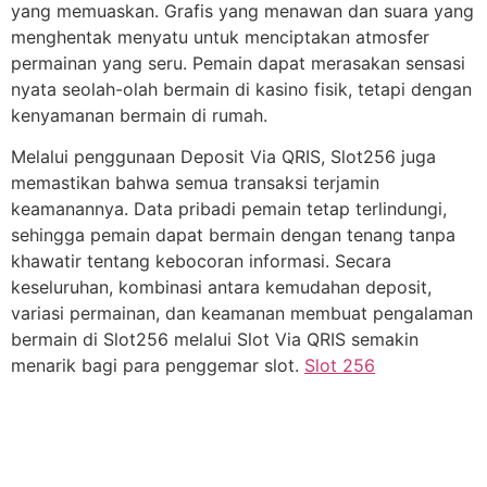
yang memuaskan. Grafis yang menawan dan suara yang
menghentak menyatu untuk menciptakan atmosfer
permainan yang seru. Pemain dapat merasakan sensasi
nyata seolah-olah bermain di kasino fisik, tetapi dengan
kenyamanan bermain di rumah.
Melalui penggunaan Deposit Via QRIS, Slot256 juga
memastikan bahwa semua transaksi terjamin
keamanannya. Data pribadi pemain tetap terlindungi,
sehingga pemain dapat bermain dengan tenang tanpa
khawatir tentang kebocoran informasi. Secara
keseluruhan, kombinasi antara kemudahan deposit,
variasi permainan, dan keamanan membuat pengalaman
bermain di Slot256 melalui Slot Via QRIS semakin
menarik bagi para penggemar slot.
Slot 256