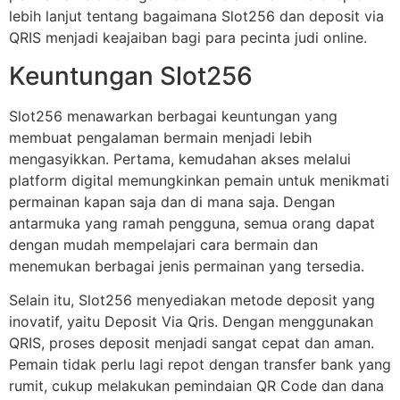
lebih lanjut tentang bagaimana Slot256 dan deposit via
QRIS menjadi keajaiban bagi para pecinta judi online.
Keuntungan Slot256
Slot256 menawarkan berbagai keuntungan yang
membuat pengalaman bermain menjadi lebih
mengasyikkan. Pertama, kemudahan akses melalui
platform digital memungkinkan pemain untuk menikmati
permainan kapan saja dan di mana saja. Dengan
antarmuka yang ramah pengguna, semua orang dapat
dengan mudah mempelajari cara bermain dan
menemukan berbagai jenis permainan yang tersedia.
Selain itu, Slot256 menyediakan metode deposit yang
inovatif, yaitu Deposit Via Qris. Dengan menggunakan
QRIS, proses deposit menjadi sangat cepat dan aman.
Pemain tidak perlu lagi repot dengan transfer bank yang
rumit, cukup melakukan pemindaian QR Code dan dana