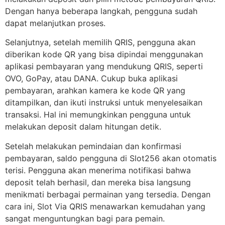
Dengan hanya beberapa langkah, pengguna sudah
dapat melanjutkan proses.
Selanjutnya, setelah memilih QRIS, pengguna akan
diberikan kode QR yang bisa dipindai menggunakan
aplikasi pembayaran yang mendukung QRIS, seperti
OVO, GoPay, atau DANA. Cukup buka aplikasi
pembayaran, arahkan kamera ke kode QR yang
ditampilkan, dan ikuti instruksi untuk menyelesaikan
transaksi. Hal ini memungkinkan pengguna untuk
melakukan deposit dalam hitungan detik.
Setelah melakukan pemindaian dan konfirmasi
pembayaran, saldo pengguna di Slot256 akan otomatis
terisi. Pengguna akan menerima notifikasi bahwa
deposit telah berhasil, dan mereka bisa langsung
menikmati berbagai permainan yang tersedia. Dengan
cara ini, Slot Via QRIS menawarkan kemudahan yang
sangat menguntungkan bagi para pemain.