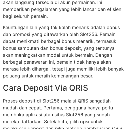
akan langsung tersedia di akun permainan. Ini
memberikan pengalaman yang lebih lancar dan efisien
bagi seluruh pemain.
Keuntungan lain yang tak kalah menarik adalah bonus
dan promosi yang ditawarkan oleh Slot256. Pemain
dapat menikmati berbagai bonus menarik, termasuk
bonus sambutan dan bonus deposit, yang tentunya
akan meningkatkan modal untuk bermain. Dengan
berbagai penawaran ini, pemain tidak hanya akan
merasa lebih dihargai, tetapi juga memiliki lebih banyak
peluang untuk meraih kemenangan besar.
Cara Deposit Via QRIS
Proses deposit di Slot256 melalui QRIS sangatlah
mudah dan cepat. Pertama, pengguna hanya perlu
membuka aplikasi atau situs Slot256 yang sudah
mereka daftarkan. Setelah itu, pilih opsi untuk
melakukan deposit dan pilih metode pembayaran QRIS.