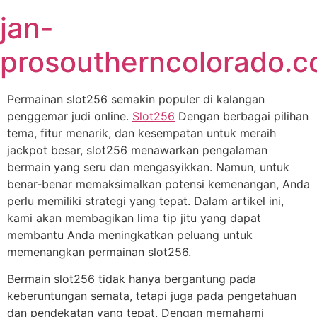
Skip
jan-
to
content
prosoutherncolorado.
Permainan slot256 semakin populer di kalangan
penggemar judi online.
Slot256
Dengan berbagai pilihan
tema, fitur menarik, dan kesempatan untuk meraih
jackpot besar, slot256 menawarkan pengalaman
bermain yang seru dan mengasyikkan. Namun, untuk
benar-benar memaksimalkan potensi kemenangan, Anda
perlu memiliki strategi yang tepat. Dalam artikel ini,
kami akan membagikan lima tip jitu yang dapat
membantu Anda meningkatkan peluang untuk
memenangkan permainan slot256.
Bermain slot256 tidak hanya bergantung pada
keberuntungan semata, tetapi juga pada pengetahuan
dan pendekatan yang tepat. Dengan memahami