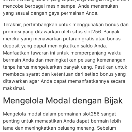
mencoba berbagai mesin sampai Anda menemukan
yang sesuai dengan gaya permainan Anda.
Terakhir, pertimbangkan untuk menggunakan bonus dan
promosi yang ditawarkan oleh situs slot256. Banyak
mereka yang menawarkan putaran gratis atau bonus
deposit yang dapat meningkatkan saldo Anda.
Manfaatkan tawaran ini untuk memperpanjang waktu
bermain Anda dan meningkatkan peluang kemenangan
tanpa harus mengeluarkan banyak uang. Pastikan untuk
membaca syarat dan ketentuan dari setiap bonus yang
ditawarkan agar Anda dapat memanfaatkannya secara
maksimal.
Mengelola Modal dengan Bijak
Mengelola modal dalam permainan slot256 sangat
penting untuk memastikan Anda dapat bermain lebih
lama dan meningkatkan peluang menang. Sebelum