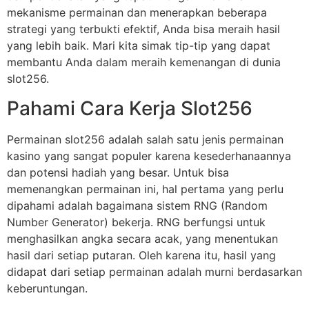
mekanisme permainan dan menerapkan beberapa
strategi yang terbukti efektif, Anda bisa meraih hasil
yang lebih baik. Mari kita simak tip-tip yang dapat
membantu Anda dalam meraih kemenangan di dunia
slot256.
Pahami Cara Kerja Slot256
Permainan slot256 adalah salah satu jenis permainan
kasino yang sangat populer karena kesederhanaannya
dan potensi hadiah yang besar. Untuk bisa
memenangkan permainan ini, hal pertama yang perlu
dipahami adalah bagaimana sistem RNG (Random
Number Generator) bekerja. RNG berfungsi untuk
menghasilkan angka secara acak, yang menentukan
hasil dari setiap putaran. Oleh karena itu, hasil yang
didapat dari setiap permainan adalah murni berdasarkan
keberuntungan.