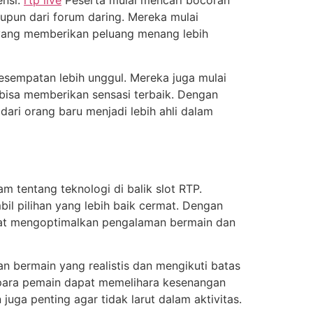
ensi.
rtp live
Peserta mulai mencari bocoran
upun dari forum daring. Mereka mulai
t yang memberikan peluang menang lebih
esempatan lebih unggul. Mereka juga mulai
 bisa memberikan sensasi terbaik. Dengan
dari orang baru menjadi lebih ahli dalam
 tentang teknologi di balik slot RTP.
l pilihan yang lebih baik cermat. Dengan
pat mengoptimalkan pengalaman bermain dan
an bermain yang realistis dan mengikuti batas
 para pemain dapat memelihara kesenangan
uga penting agar tidak larut dalam aktivitas.