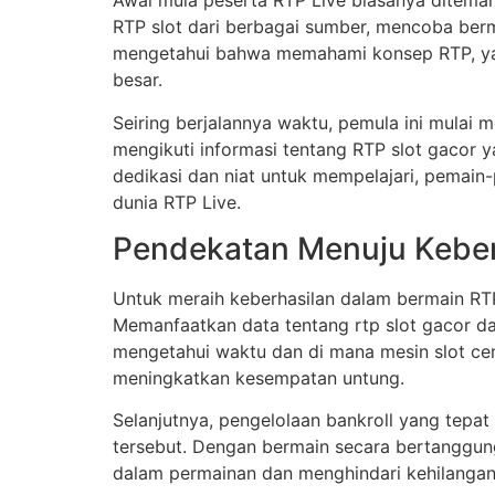
Awal mula peserta RTP Live biasanya ditema
RTP slot dari berbagai sumber, mencoba berm
mengetahui bahwa memahami konsep RTP, yaitu
besar.
Seiring berjalannya waktu, pemula ini mulai
mengikuti informasi tentang RTP slot gacor 
dedikasi dan niat untuk mempelajari, pemain-p
dunia RTP Live.
Pendekatan Menuju Keber
Untuk meraih keberhasilan dalam bermain RTP
Memanfaatkan data tentang rtp slot gacor d
mengetahui waktu dan di mana mesin slot c
meningkatkan kesempatan untung.
Selanjutnya, pengelolaan bankroll yang tepat
tersebut. Dengan bermain secara bertanggun
dalam permainan dan menghindari kehilangan u