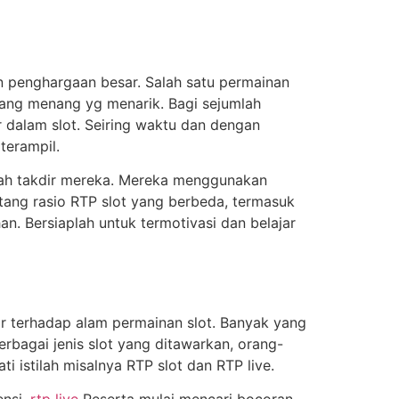
n penghargaan besar. Salah satu permainan
ang menang yg menarik. Bagi sejumlah
r dalam slot. Seiring waktu dan dengan
terampil.
rubah takdir mereka. Mereka menggunakan
tang rasio RTP slot yang berbeda, termasuk
n. Bersiaplah untuk termotivasi dan belajar
ar terhadap alam permainan slot. Banyak yang
bagai jenis slot yang ditawarkan, orang-
 istilah misalnya RTP slot dan RTP live.