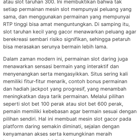
atau slot taruhan 300. Ini membuktikan bahwa tak
setiap permainan mesin slot mempunyai peluang yang
sama, dan menggunakan permainan yang mempunyai
RTP tinggi bisa amat menguntungkan. Di samping itu,
slot taruhan kecil yang gacor menawarkan peluang agar
berekreasi sembari risiko signifikan, sehingga petaruh
bisa merasakan serunya bermain lebih lama.
Dalam zaman modern ini, permainan slot daring juga
menawarkan sensasi bermain yang interaktif dan
menyenangkan serta mengasyikkan. Situs sering kali
memiliki fitur-fitur menarik, contoh bonus permainan
dan hadiah jackpot yang progresif, yang menambah
meningkatkan daya tarik permainan. Melalui pilihan
seperti slot bet 100 perak atau slot bet 600 perak,
pemain memiliki kebebasan agar bermain sesuai dengan
pilihan sendiri. Hal ini membuat mesin slot gacor pada
platform daring semakin diminati, sejalan dengan
kenyamanan akses serta kemungkinan meraih