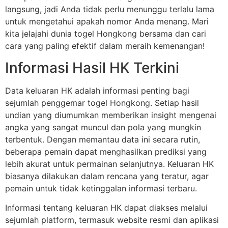
langsung, jadi Anda tidak perlu menunggu terlalu lama
untuk mengetahui apakah nomor Anda menang. Mari
kita jelajahi dunia togel Hongkong bersama dan cari
cara yang paling efektif dalam meraih kemenangan!
Informasi Hasil HK Terkini
Data keluaran HK adalah informasi penting bagi
sejumlah penggemar togel Hongkong. Setiap hasil
undian yang diumumkan memberikan insight mengenai
angka yang sangat muncul dan pola yang mungkin
terbentuk. Dengan memantau data ini secara rutin,
beberapa pemain dapat menghasilkan prediksi yang
lebih akurat untuk permainan selanjutnya. Keluaran HK
biasanya dilakukan dalam rencana yang teratur, agar
pemain untuk tidak ketinggalan informasi terbaru.
Informasi tentang keluaran HK dapat diakses melalui
sejumlah platform, termasuk website resmi dan aplikasi