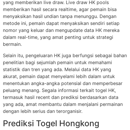
yang memberikan live draw. Live draw HK pools
memberikan hasil secara realtime, agar pemain bisa
menyaksikan hasil undian tanpa menunggu. Dengan
metode ini, pemain dapat menyaksikan sendiri setiap
nomor yang keluar dan mengupdate data HK mereka
dalam real-time, yang amat penting untuk strategi
bermain.
Selain itu, pengeluaran HK juga berfungsi sebagai bahan
penelitian bagi sejumlah pemain untuk memahami
statistik dan tren yang ada. Melalui data HK yang
akurat, pemain dapat menyelami lebih dalam untuk
menentukan angka-angka potensial dan memperbesar
peluang menang. Segala informasi terkait togel HK,
termasuk hasil recent dan prediksi berdasarkan data
yang ada, amat membantu dalam menjalani permainan
dengan lebih serius dan terorganisir.
Prediksi Togel Hongkong