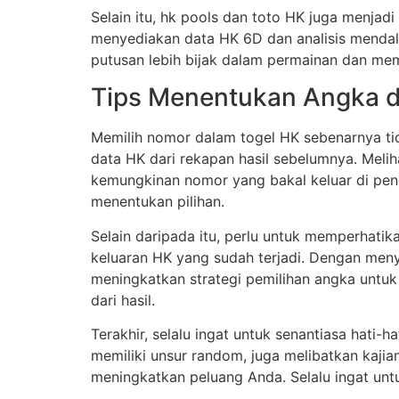
Selain itu, hk pools dan toto HK juga menjad
menyediakan data HK 6D dan analisis mendala
putusan lebih bijak dalam permainan dan m
Tips Menentukan Angka d
Memilih nomor dalam togel HK sebenarnya ti
data HK dari rekapan hasil sebelumnya. Mel
kemungkinan nomor yang bakal keluar di pe
menentukan pilihan.
Selain daripada itu, perlu untuk memperhatik
keluaran HK yang sudah terjadi. Dengan men
meningkatkan strategi pemilihan angka untuk
dari hasil.
Terakhir, selalu ingat untuk senantiasa hat
memiliki unsur random, juga melibatkan kaji
meningkatkan peluang Anda. Selalu ingat unt