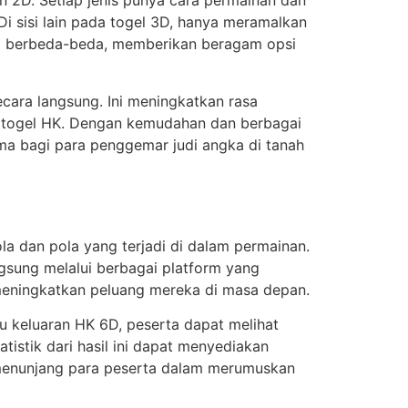
an 2D. Setiap jenis punya cara permainan dan
i sisi lain pada togel 3D, hanya meramalkan
ng berbeda-beda, memberikan beragam opsi
cara langsung. Ini meningkatkan rasa
i togel HK. Dengan kemudahan dan berbagai
ma bagi para penggemar judi angka di tanah
a dan pola yang terjadi di dalam permainan.
ngsung melalui berbagai platform yang
meningkatkan peluang mereka di masa depan.
u keluaran HK 6D, peserta dapat melihat
atistik dari hasil ini dapat menyediakan
 menunjang para peserta dalam merumuskan