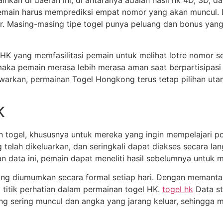
nkan di daerah ini, di antaranya adalah hasil hk 4D, 3D, d
 pemain harus memprediksi empat nomor yang akan muncul. D
r. Masing-masing tipe togel punya peluang dan bonus ya
HK yang memfasilitasi pemain untuk melihat lotre nomor se
maka pemain merasa lebih merasa aman saat berpartisipas
warkan, permainan Togel Hongkong terus tetap pilihan uta
K
 togel, khususnya untuk mereka yang ingin mempelajari pol
telah dikeluarkan, dan seringkali dapat diakses secara la
 data ini, pemain dapat meneliti hasil sebelumnya untuk 
yang diumumkan secara formal setiap hari. Dengan memanta
di titik perhatian dalam permainan togel HK.
togel hk
Data st
g sering muncul dan angka yang jarang keluar, sehingga