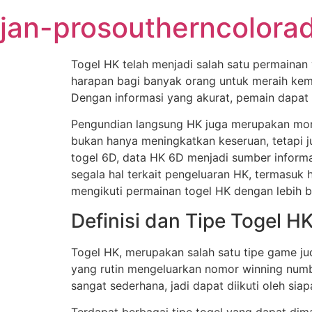
Skip
jan-prosoutherncolora
to
content
Togel HK telah menjadi salah satu permainan 
harapan bagi banyak orang untuk meraih kem
Dengan informasi yang akurat, pemain dapat 
Pengundian langsung HK juga merupakan mome
bukan hanya meningkatkan keseruan, tetapi j
togel 6D, data HK 6D menjadi sumber informa
segala hal terkait pengeluaran HK, termasuk
mengikuti permainan togel HK dengan lebih b
Definisi dan Tipe Togel H
Togel HK, merupakan salah satu tipe game jud
yang rutin mengeluarkan nomor winning numb
sangat sederhana, jadi dapat diikuti oleh siap