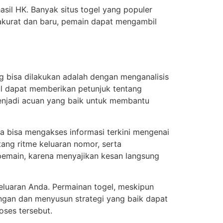
asil HK. Banyak situs togel yang populer
 akurat dan baru, pemain dapat mengambil
 bisa dilakukan adalah dengan menganalisis
ul dapat memberikan petunjuk tentang
enjadi acuan yang baik untuk membantu
da bisa mengakses informasi terkini mengenai
ng ritme keluaran nomor, serta
 pemain, karena menyajikan kesan langsung
eluaran Anda. Permainan togel, meskipun
angan dan menyusun strategi yang baik dapat
oses tersebut.