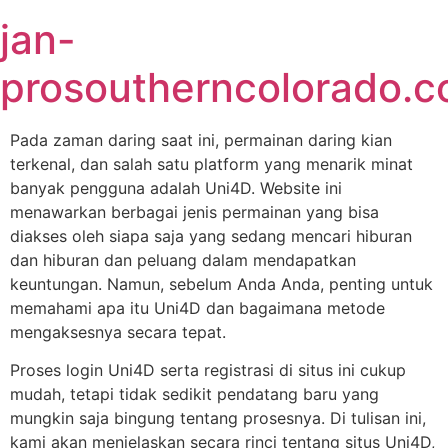
Skip
jan-
to
content
prosoutherncolorado.
Pada zaman daring saat ini, permainan daring kian
terkenal, dan salah satu platform yang menarik minat
banyak pengguna adalah Uni4D. Website ini
menawarkan berbagai jenis permainan yang bisa
diakses oleh siapa saja yang sedang mencari hiburan
dan hiburan dan peluang dalam mendapatkan
keuntungan. Namun, sebelum Anda Anda, penting untuk
memahami apa itu Uni4D dan bagaimana metode
mengaksesnya secara tepat.
Proses login Uni4D serta registrasi di situs ini cukup
mudah, tetapi tidak sedikit pendatang baru yang
mungkin saja bingung tentang prosesnya. Di tulisan ini,
kami akan menjelaskan secara rinci tentang situs Uni4D,