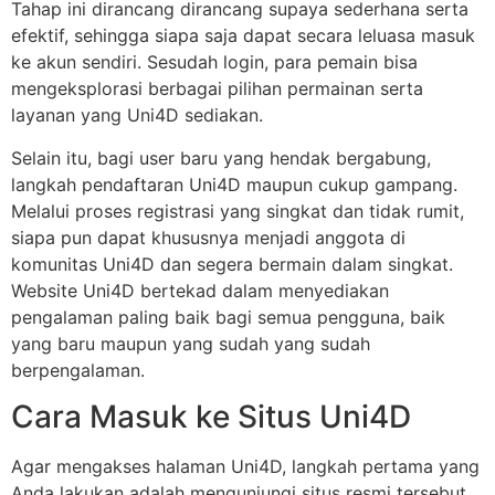
Tahap ini dirancang dirancang supaya sederhana serta
efektif, sehingga siapa saja dapat secara leluasa masuk
ke akun sendiri. Sesudah login, para pemain bisa
mengeksplorasi berbagai pilihan permainan serta
layanan yang Uni4D sediakan.
Selain itu, bagi user baru yang hendak bergabung,
langkah pendaftaran Uni4D maupun cukup gampang.
Melalui proses registrasi yang singkat dan tidak rumit,
siapa pun dapat khususnya menjadi anggota di
komunitas Uni4D dan segera bermain dalam singkat.
Website Uni4D bertekad dalam menyediakan
pengalaman paling baik bagi semua pengguna, baik
yang baru maupun yang sudah yang sudah
berpengalaman.
Cara Masuk ke Situs Uni4D
Agar mengakses halaman Uni4D, langkah pertama yang
Anda lakukan adalah mengunjungi situs resmi tersebut.