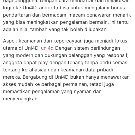
bagi pengguna. Dengan cara mendaftar dan melakukan
login ke Uni4D, anggota bisa untuk mengalami bonus
pendaftaran dan bermacam-macam penawaran menarik
yang bisa meningkatkan pengalaman bermain. Ini tentu
adalah nilai tambah yang tak boleh dilupakan.
Aspek keamanan dan kepercayaan juga menjadi fokus
utama di Uni4D.
uni4d
Dengan sistem perlindungan
yang modern dan dukungan pelanggan yang responsif,
anggota dapat play dengan tenang tanpa perlu cemas
tentang kerahasiaan dan keamanan data pribadi
mereka. Bergabung di Uni4D bukan hanya menawarkan
akses mudah ke berbagai permainan, tetapi juga
memastikan pengalaman yang nyaman dan
menyenangkan.