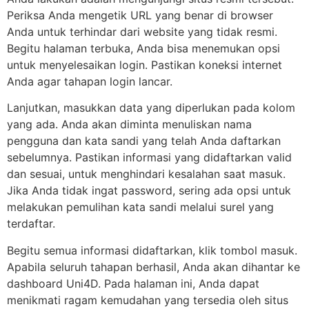
Periksa Anda mengetik URL yang benar di browser
Anda untuk terhindar dari website yang tidak resmi.
Begitu halaman terbuka, Anda bisa menemukan opsi
untuk menyelesaikan login. Pastikan koneksi internet
Anda agar tahapan login lancar.
Lanjutkan, masukkan data yang diperlukan pada kolom
yang ada. Anda akan diminta menuliskan nama
pengguna dan kata sandi yang telah Anda daftarkan
sebelumnya. Pastikan informasi yang didaftarkan valid
dan sesuai, untuk menghindari kesalahan saat masuk.
Jika Anda tidak ingat password, sering ada opsi untuk
melakukan pemulihan kata sandi melalui surel yang
terdaftar.
Begitu semua informasi didaftarkan, klik tombol masuk.
Apabila seluruh tahapan berhasil, Anda akan dihantar ke
dashboard Uni4D. Pada halaman ini, Anda dapat
menikmati ragam kemudahan yang tersedia oleh situs