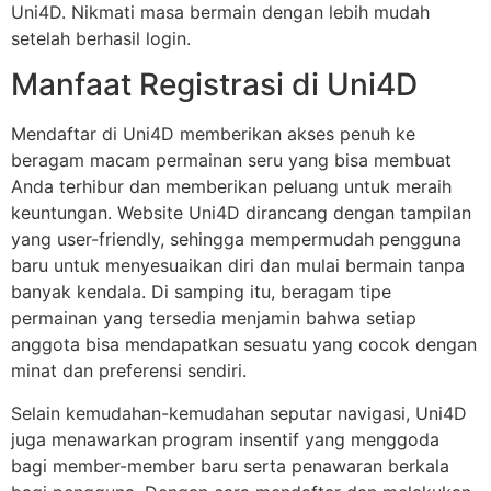
Uni4D. Nikmati masa bermain dengan lebih mudah
setelah berhasil login.
Manfaat Registrasi di Uni4D
Mendaftar di Uni4D memberikan akses penuh ke
beragam macam permainan seru yang bisa membuat
Anda terhibur dan memberikan peluang untuk meraih
keuntungan. Website Uni4D dirancang dengan tampilan
yang user-friendly, sehingga mempermudah pengguna
baru untuk menyesuaikan diri dan mulai bermain tanpa
banyak kendala. Di samping itu, beragam tipe
permainan yang tersedia menjamin bahwa setiap
anggota bisa mendapatkan sesuatu yang cocok dengan
minat dan preferensi sendiri.
Selain kemudahan-kemudahan seputar navigasi, Uni4D
juga menawarkan program insentif yang menggoda
bagi member-member baru serta penawaran berkala