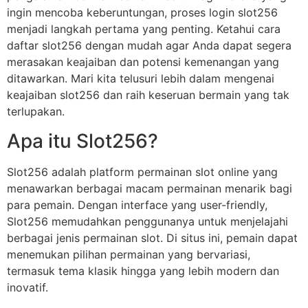
ingin mencoba keberuntungan, proses login slot256
menjadi langkah pertama yang penting. Ketahui cara
daftar slot256 dengan mudah agar Anda dapat segera
merasakan keajaiban dan potensi kemenangan yang
ditawarkan. Mari kita telusuri lebih dalam mengenai
keajaiban slot256 dan raih keseruan bermain yang tak
terlupakan.
Apa itu Slot256?
Slot256 adalah platform permainan slot online yang
menawarkan berbagai macam permainan menarik bagi
para pemain. Dengan interface yang user-friendly,
Slot256 memudahkan penggunanya untuk menjelajahi
berbagai jenis permainan slot. Di situs ini, pemain dapat
menemukan pilihan permainan yang bervariasi,
termasuk tema klasik hingga yang lebih modern dan
inovatif.