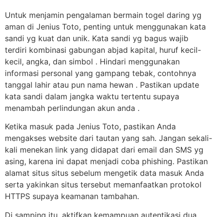
Untuk menjamin pengalaman bermain togel daring yg
aman di Jenius Toto, penting untuk menggunakan kata
sandi yg kuat dan unik. Kata sandi yg bagus wajib
terdiri kombinasi gabungan abjad kapital, huruf kecil-
kecil, angka, dan simbol . Hindari menggunakan
informasi personal yang gampang tebak, contohnya
tanggal lahir atau pun nama hewan . Pastikan update
kata sandi dalam jangka waktu tertentu supaya
menambah perlindungan akun anda .
Ketika masuk pada Jenius Toto, pastikan Anda
mengakses website dari tautan yang sah. Jangan sekali-
kali menekan link yang didapat dari email dan SMS yg
asing, karena ini dapat menjadi coba phishing. Pastikan
alamat situs situs sebelum mengetik data masuk Anda
serta yakinkan situs tersebut memanfaatkan protokol
HTTPS supaya keamanan tambahan.
Di samping itu, aktifkan kemampuan autentikasi dua