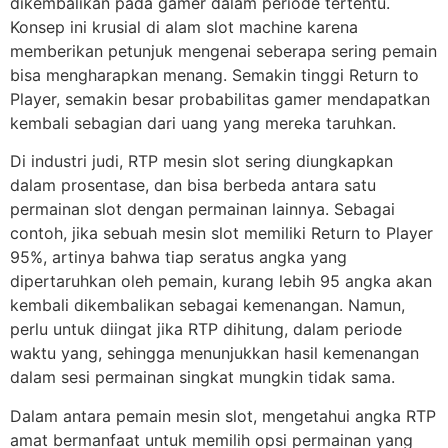
dikembalikan pada gamer dalam periode tertentu.
Konsep ini krusial di alam slot machine karena
memberikan petunjuk mengenai seberapa sering pemain
bisa mengharapkan menang. Semakin tinggi Return to
Player, semakin besar probabilitas gamer mendapatkan
kembali sebagian dari uang yang mereka taruhkan.
Di industri judi, RTP mesin slot sering diungkapkan
dalam prosentase, dan bisa berbeda antara satu
permainan slot dengan permainan lainnya. Sebagai
contoh, jika sebuah mesin slot memiliki Return to Player
95%, artinya bahwa tiap seratus angka yang
dipertaruhkan oleh pemain, kurang lebih 95 angka akan
kembali dikembalikan sebagai kemenangan. Namun,
perlu untuk diingat jika RTP dihitung, dalam periode
waktu yang, sehingga menunjukkan hasil kemenangan
dalam sesi permainan singkat mungkin tidak sama.
Dalam antara pemain mesin slot, mengetahui angka RTP
amat bermanfaat untuk memilih opsi permainan yang