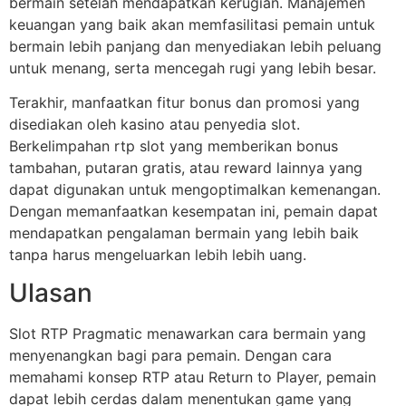
bermain setelah mendapatkan kerugian. Manajemen
keuangan yang baik akan memfasilitasi pemain untuk
bermain lebih panjang dan menyediakan lebih peluang
untuk menang, serta mencegah rugi yang lebih besar.
Terakhir, manfaatkan fitur bonus dan promosi yang
disediakan oleh kasino atau penyedia slot.
Berkelimpahan rtp slot yang memberikan bonus
tambahan, putaran gratis, atau reward lainnya yang
dapat digunakan untuk mengoptimalkan kemenangan.
Dengan memanfaatkan kesempatan ini, pemain dapat
mendapatkan pengalaman bermain yang lebih baik
tanpa harus mengeluarkan lebih lebih uang.
Ulasan
Slot RTP Pragmatic menawarkan cara bermain yang
menyenangkan bagi para pemain. Dengan cara
memahami konsep RTP atau Return to Player, pemain
dapat lebih cerdas dalam menentukan game yang