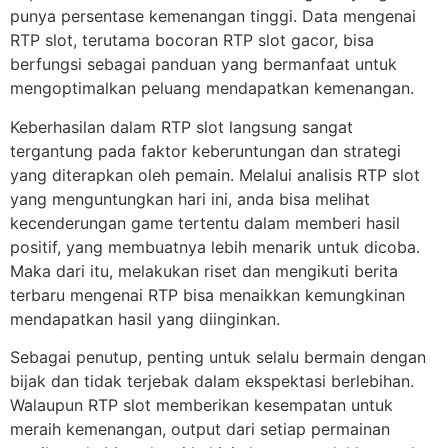
punya persentase kemenangan tinggi. Data mengenai
RTP slot, terutama bocoran RTP slot gacor, bisa
berfungsi sebagai panduan yang bermanfaat untuk
mengoptimalkan peluang mendapatkan kemenangan.
Keberhasilan dalam RTP slot langsung sangat
tergantung pada faktor keberuntungan dan strategi
yang diterapkan oleh pemain. Melalui analisis RTP slot
yang menguntungkan hari ini, anda bisa melihat
kecenderungan game tertentu dalam memberi hasil
positif, yang membuatnya lebih menarik untuk dicoba.
Maka dari itu, melakukan riset dan mengikuti berita
terbaru mengenai RTP bisa menaikkan kemungkinan
mendapatkan hasil yang diinginkan.
Sebagai penutup, penting untuk selalu bermain dengan
bijak dan tidak terjebak dalam ekspektasi berlebihan.
Walaupun RTP slot memberikan kesempatan untuk
meraih kemenangan, output dari setiap permainan