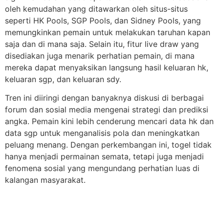
oleh kemudahan yang ditawarkan oleh situs-situs
seperti HK Pools, SGP Pools, dan Sidney Pools, yang
memungkinkan pemain untuk melakukan taruhan kapan
saja dan di mana saja. Selain itu, fitur live draw yang
disediakan juga menarik perhatian pemain, di mana
mereka dapat menyaksikan langsung hasil keluaran hk,
keluaran sgp, dan keluaran sdy.
Tren ini diiringi dengan banyaknya diskusi di berbagai
forum dan sosial media mengenai strategi dan prediksi
angka. Pemain kini lebih cenderung mencari data hk dan
data sgp untuk menganalisis pola dan meningkatkan
peluang menang. Dengan perkembangan ini, togel tidak
hanya menjadi permainan semata, tetapi juga menjadi
fenomena sosial yang mengundang perhatian luas di
kalangan masyarakat.