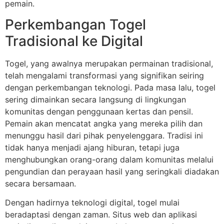
pemain.
Perkembangan Togel
Tradisional ke Digital
Togel, yang awalnya merupakan permainan tradisional,
telah mengalami transformasi yang signifikan seiring
dengan perkembangan teknologi. Pada masa lalu, togel
sering dimainkan secara langsung di lingkungan
komunitas dengan penggunaan kertas dan pensil.
Pemain akan mencatat angka yang mereka pilih dan
menunggu hasil dari pihak penyelenggara. Tradisi ini
tidak hanya menjadi ajang hiburan, tetapi juga
menghubungkan orang-orang dalam komunitas melalui
pengundian dan perayaan hasil yang seringkali diadakan
secara bersamaan.
Dengan hadirnya teknologi digital, togel mulai
beradaptasi dengan zaman. Situs web dan aplikasi