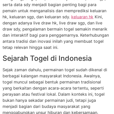
serta data sdy menjadi bagian penting bagi para
pemain untuk menganalisis dan memprediksi keluaran
hk, keluaran sgp, dan keluaran sdy.
keluaran hk
Kini,
dengan adanya live draw hk, live draw sgp, dan live
draw sdy, pengalaman bermain togel semakin menarik
dan interaktif bagi para penggemarnya. Keterhubungan
antara tradisi dan inovasi inilah yang membuat togel
tetap relevan hingga saat ini.
Sejarah Togel di Indonesia
Sejak zaman dahulu, permainan togel sudah dikenal di
berbagai kalangan masyarakat Indonesia. Awalnya,
togel muncul sebagai bentuk permainan tradisional
yang berkaitan dengan acara-acara tertentu, seperti
perayaan atau festival lokal. Dalam konteks ini, togel
bukan hanya sekadar permainan judi, tetapi juga
menjadi bagian dari budaya masyarakat yang
menggabungkan unsur hiburan dan kebersamaan.