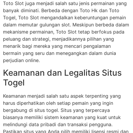
Toto Slot juga menjadi salah satu jenis permainan yang
banyak diminati. Berbeda dengan Toto Hk dan Toto
Togel, Toto Slot mengandalkan keberuntungan pemain
dalam memutar gulungan slot. Meskipun berbeda dalam
mekanisme permainan, Toto Slot tetap berfokus pada
peluang dan strategi, menjadikannya pilihan yang
menarik bagi mereka yang mencari pengalaman
bermain yang seru dan menegangkan dalam dunia
perjudian online.
Keamanan dan Legalitas Situs
Togel
Keamanan menjadi salah satu aspek terpenting yang
harus diperhatikan oleh setiap pemain yang ingin
bergabung di situs togel. Situs yang terpercaya
biasanya memiliki sistem keamanan yang kuat untuk
melindungi data pribadi dan transaksi pengguna.
Pastikan situs yang Anda pilih memiliki lisensi resmi dan