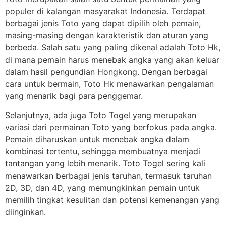
populer di kalangan masyarakat Indonesia. Terdapat
berbagai jenis Toto yang dapat dipilih oleh pemain,
masing-masing dengan karakteristik dan aturan yang
berbeda. Salah satu yang paling dikenal adalah Toto Hk,
di mana pemain harus menebak angka yang akan keluar
dalam hasil pengundian Hongkong. Dengan berbagai
cara untuk bermain, Toto Hk menawarkan pengalaman
yang menarik bagi para penggemar.
Selanjutnya, ada juga Toto Togel yang merupakan
variasi dari permainan Toto yang berfokus pada angka.
Pemain diharuskan untuk menebak angka dalam
kombinasi tertentu, sehingga membuatnya menjadi
tantangan yang lebih menarik. Toto Togel sering kali
menawarkan berbagai jenis taruhan, termasuk taruhan
2D, 3D, dan 4D, yang memungkinkan pemain untuk
memilih tingkat kesulitan dan potensi kemenangan yang
diinginkan.