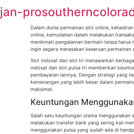
Skip
jan-prosoutherncolora
to
content
Dalam dunia permainan slot online, kehadiran
online, kemudahan dalam melakukan transaks
menikmati pengalaman bermain tanpa harus ri
ingin segera merasakan keseruan permainan s
Slot indosat dan slot tri menawarkan berbaga
indosat dan slot pulsa tri memberikan keunt
pembayaran lainnya. Dengan strategi yang t
kemenangan yang lebih besar dalam permainan 
maksimal.
Keuntungan Menggunakan 
Salah satu keuntungan utama menggunakan slo
melakukan transfer bank yang sering kali me
menggunakan pulsa yang sudah ada di handph