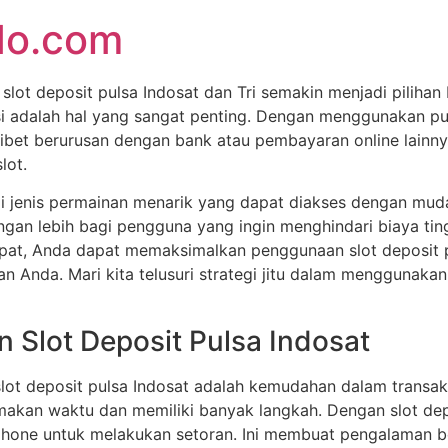
do.com
 slot deposit pulsa Indosat dan Tri semakin menjadi piliha
i adalah hal yang sangat penting. Dengan menggunakan pu
bet berurusan dengan bank atau pembayaran online lainnya.
lot.
i jenis permainan menarik yang dapat diakses dengan mudah 
ungan lebih bagi pengguna yang ingin menghindari biaya t
epat, Anda dapat memaksimalkan penggunaan slot deposit 
Anda. Mari kita telusuri strategi jitu dalam menggunakan s
Slot Deposit Pulsa Indosat
t deposit pulsa Indosat adalah kemudahan dalam transaks
makan waktu dan memiliki banyak langkah. Dengan slot dep
one untuk melakukan setoran. Ini membuat pengalaman ber