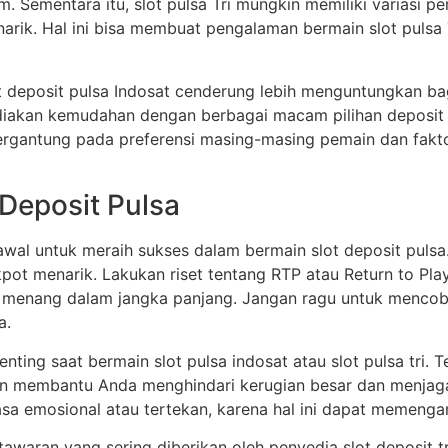
 Sementara itu, slot pulsa Tri mungkin memiliki variasi perm
arik. Hal ini bisa membuat pengalaman bermain slot pulsa
lot deposit pulsa Indosat cenderung lebih menguntungkan 
ediakan kemudahan dengan berbagai macam pilihan deposit ya
 bergantung pada preferensi masing-masing pemain dan fakt
 Deposit Pulsa
 awal untuk meraih sukses dalam bermain slot deposit pulsa.
kpot menarik. Lakukan riset tentang RTP atau Return to Pla
 menang dalam jangka panjang. Jangan ragu untuk mencob
a.
nting saat bermain slot pulsa indosat atau slot pulsa tri.
akan membantu Anda menghindari kerugian besar dan menja
sa emosional atau tertekan, karena hal ini dapat memenga
waran yang sering diberikan oleh penyedia slot deposit tri 