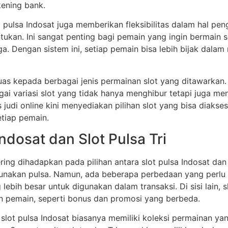
kening bank.
pulsa Indosat juga memberikan fleksibilitas dalam hal pe
tukan. Ini sangat penting bagi pemain yang ingin bermain
ga. Dengan sistem ini, setiap pemain bisa lebih bijak dal
uas kepada berbagai jenis permainan slot yang ditawarkan.
gai variasi slot yang tidak hanya menghibur tetapi juga 
 judi online kini menyediakan pilihan slot yang bisa dia
etiap pemain.
ndosat dan Slot Pulsa Tri
ring dihadapkan pada pilihan antara slot pulsa Indosat da
kan pulsa. Namun, ada beberapa perbedaan yang perlu dip
 lebih besar untuk digunakan dalam transaksi. Di sisi lain,
 pemain, seperti bonus dan promosi yang berbeda.
lot pulsa Indosat biasanya memiliki koleksi permainan ya