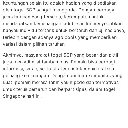
Keuntungan selain itu adalah hadiah yang disediakan
oleh togel SGP sangat menggoda. Dengan berbagai
jenis taruhan yang tersedia, kesempatan untuk
mendapatkan kemenangan jadi besar. Ini menyebabkan
banyak individu tertarik untuk bertaruh dan uji nasibnya,
terlebih dengan adanya sgp pools yang memberikan
variasi dalam pilihan taruhan.
Akhirnya, masyarakat togel SGP yang besar dan aktif
juga menjadi nilai tambah plus. Pemain bisa berbagi
informasi, saran, serta strategi untuk meningkatkan
peluang kemenangan. Dengan bantuan komunitas yang
kuat, pemain merasa lebih yakin pede dan termotivasi
untuk terus bertaruh dan berpartisipasi dalam togel
Singapore hari ini.