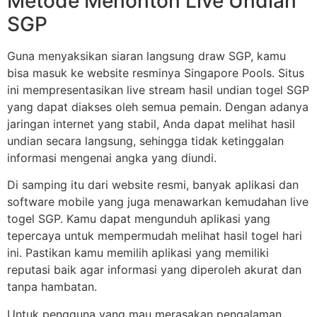
Metode Menonton Live Undian
SGP
Guna menyaksikan siaran langsung draw SGP, kamu
bisa masuk ke website resminya Singapore Pools. Situs
ini mempresentasikan live stream hasil undian togel SGP
yang dapat diakses oleh semua pemain. Dengan adanya
jaringan internet yang stabil, Anda dapat melihat hasil
undian secara langsung, sehingga tidak ketinggalan
informasi mengenai angka yang diundi.
Di samping itu dari website resmi, banyak aplikasi dan
software mobile yang juga menawarkan kemudahan live
togel SGP. Kamu dapat mengunduh aplikasi yang
tepercaya untuk mempermudah melihat hasil togel hari
ini. Pastikan kamu memilih aplikasi yang memiliki
reputasi baik agar informasi yang diperoleh akurat dan
tanpa hambatan.
Untuk pengguna yang mau merasakan pengalaman