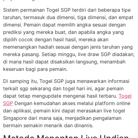
Sistem permainan Togel SGP terdiri dari beberapa tipe
taruhan, termasuk dua dimensi, tiga dimensi, dan empat
dimensi. Pemain dapat memilih angka sesuai dengan
prediksi yang mereka buat, dan apabila angka yang
dipilih cocok dengan hasil hasil, mereka akan
memenangkan hadiah sesuai dengan jenis taruhan yang
mereka pasang. Setiap minggu, live draw SGP diadakan,
di mana hasil dapat disaksikan langsung, menambah
keseruan bagi para pemain.
Di samping itu, Togel SGP juga menawarkan informasi
terkait sgp sekarang dan togel hari ini, agar pemain
dapat tetap mengupdate mengenai hasil terbaru.
Togel
SGP
Dengan kemudahan akses melalui platform online
dan aplikasi, pemain kini dapat merasakan live togel
Singapore dari mana saja, menjadikan pengalaman
bermain semakin menarik dan dinamis.