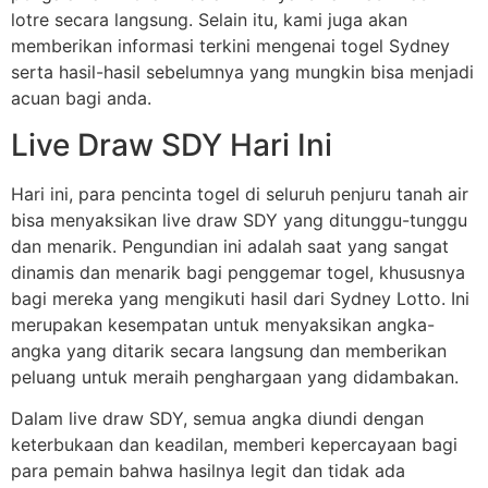
lotre secara langsung. Selain itu, kami juga akan
memberikan informasi terkini mengenai togel Sydney
serta hasil-hasil sebelumnya yang mungkin bisa menjadi
acuan bagi anda.
Live Draw SDY Hari Ini
Hari ini, para pencinta togel di seluruh penjuru tanah air
bisa menyaksikan live draw SDY yang ditunggu-tunggu
dan menarik. Pengundian ini adalah saat yang sangat
dinamis dan menarik bagi penggemar togel, khususnya
bagi mereka yang mengikuti hasil dari Sydney Lotto. Ini
merupakan kesempatan untuk menyaksikan angka-
angka yang ditarik secara langsung dan memberikan
peluang untuk meraih penghargaan yang didambakan.
Dalam live draw SDY, semua angka diundi dengan
keterbukaan dan keadilan, memberi kepercayaan bagi
para pemain bahwa hasilnya legit dan tidak ada