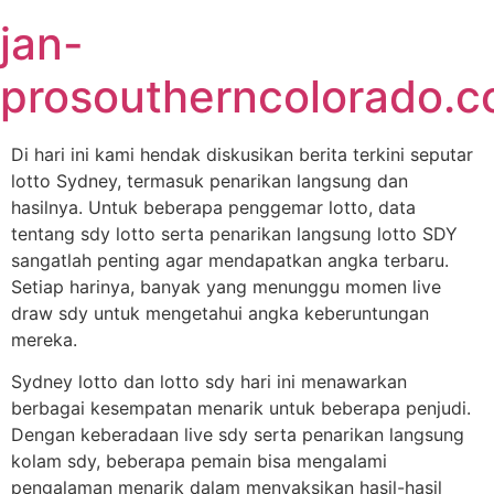
Skip
jan-
to
content
prosoutherncolorado.
Di hari ini kami hendak diskusikan berita terkini seputar
lotto Sydney, termasuk penarikan langsung dan
hasilnya. Untuk beberapa penggemar lotto, data
tentang sdy lotto serta penarikan langsung lotto SDY
sangatlah penting agar mendapatkan angka terbaru.
Setiap harinya, banyak yang menunggu momen live
draw sdy untuk mengetahui angka keberuntungan
mereka.
Sydney lotto dan lotto sdy hari ini menawarkan
berbagai kesempatan menarik untuk beberapa penjudi.
Dengan keberadaan live sdy serta penarikan langsung
kolam sdy, beberapa pemain bisa mengalami
pengalaman menarik dalam menyaksikan hasil-hasil