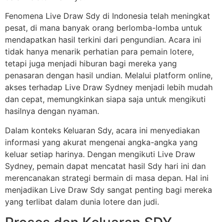
Fenomena Live Draw Sdy di Indonesia telah meningkat
pesat, di mana banyak orang berlomba-lomba untuk
mendapatkan hasil terkini dari pengundian. Acara ini
tidak hanya menarik perhatian para pemain lotere,
tetapi juga menjadi hiburan bagi mereka yang
penasaran dengan hasil undian. Melalui platform online,
akses terhadap Live Draw Sydney menjadi lebih mudah
dan cepat, memungkinkan siapa saja untuk mengikuti
hasilnya dengan nyaman.
Dalam konteks Keluaran Sdy, acara ini menyediakan
informasi yang akurat mengenai angka-angka yang
keluar setiap harinya. Dengan mengikuti Live Draw
Sydney, pemain dapat mencatat hasil Sdy hari ini dan
merencanakan strategi bermain di masa depan. Hal ini
menjadikan Live Draw Sdy sangat penting bagi mereka
yang terlibat dalam dunia lotere dan judi.