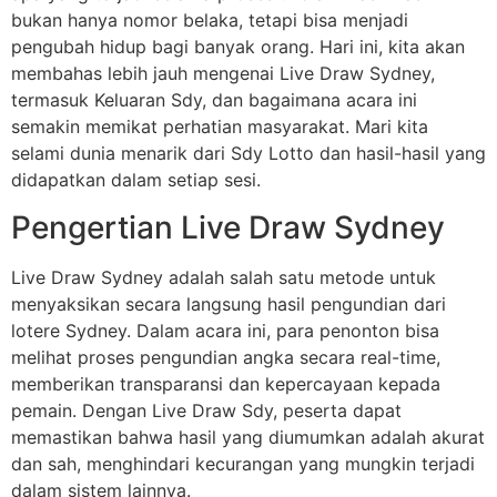
bukan hanya nomor belaka, tetapi bisa menjadi
pengubah hidup bagi banyak orang. Hari ini, kita akan
membahas lebih jauh mengenai Live Draw Sydney,
termasuk Keluaran Sdy, dan bagaimana acara ini
semakin memikat perhatian masyarakat. Mari kita
selami dunia menarik dari Sdy Lotto dan hasil-hasil yang
didapatkan dalam setiap sesi.
Pengertian Live Draw Sydney
Live Draw Sydney adalah salah satu metode untuk
menyaksikan secara langsung hasil pengundian dari
lotere Sydney. Dalam acara ini, para penonton bisa
melihat proses pengundian angka secara real-time,
memberikan transparansi dan kepercayaan kepada
pemain. Dengan Live Draw Sdy, peserta dapat
memastikan bahwa hasil yang diumumkan adalah akurat
dan sah, menghindari kecurangan yang mungkin terjadi
dalam sistem lainnya.