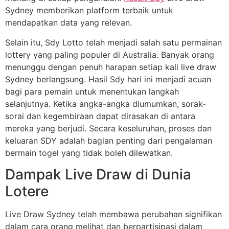
Sydney memberikan platform terbaik untuk
mendapatkan data yang relevan.
Selain itu, Sdy Lotto telah menjadi salah satu permainan
lottery yang paling populer di Australia. Banyak orang
menunggu dengan penuh harapan setiap kali live draw
Sydney berlangsung. Hasil Sdy hari ini menjadi acuan
bagi para pemain untuk menentukan langkah
selanjutnya. Ketika angka-angka diumumkan, sorak-
sorai dan kegembiraan dapat dirasakan di antara
mereka yang berjudi. Secara keseluruhan, proses dan
keluaran SDY adalah bagian penting dari pengalaman
bermain togel yang tidak boleh dilewatkan.
Dampak Live Draw di Dunia
Lotere
Live Draw Sydney telah membawa perubahan signifikan
dalam cara orang melihat dan berpartisipasi dalam