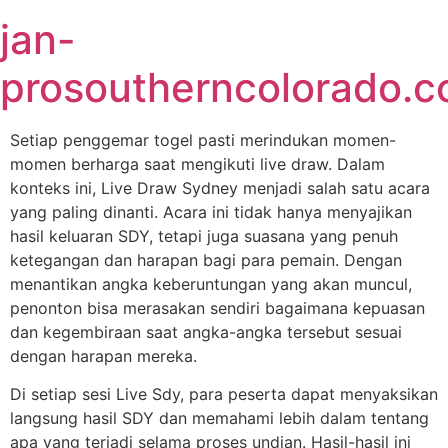
Skip
jan-
to
content
prosoutherncolorado.
Setiap penggemar togel pasti merindukan momen-
momen berharga saat mengikuti live draw. Dalam
konteks ini, Live Draw Sydney menjadi salah satu acara
yang paling dinanti. Acara ini tidak hanya menyajikan
hasil keluaran SDY, tetapi juga suasana yang penuh
ketegangan dan harapan bagi para pemain. Dengan
menantikan angka keberuntungan yang akan muncul,
penonton bisa merasakan sendiri bagaimana kepuasan
dan kegembiraan saat angka-angka tersebut sesuai
dengan harapan mereka.
Di setiap sesi Live Sdy, para peserta dapat menyaksikan
langsung hasil SDY dan memahami lebih dalam tentang
apa yang terjadi selama proses undian. Hasil-hasil ini