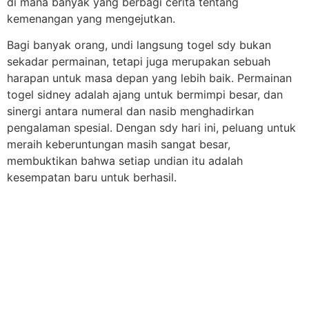
di mana banyak yang berbagi cerita tentang
kemenangan yang mengejutkan.
Bagi banyak orang, undi langsung togel sdy bukan
sekadar permainan, tetapi juga merupakan sebuah
harapan untuk masa depan yang lebih baik. Permainan
togel sidney adalah ajang untuk bermimpi besar, dan
sinergi antara numeral dan nasib menghadirkan
pengalaman spesial. Dengan sdy hari ini, peluang untuk
meraih keberuntungan masih sangat besar,
membuktikan bahwa setiap undian itu adalah
kesempatan baru untuk berhasil.