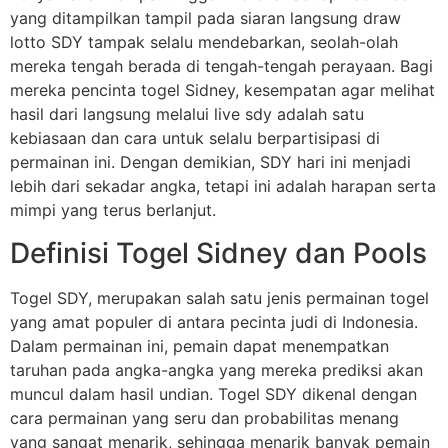
yang ditampilkan tampil pada siaran langsung draw
lotto SDY tampak selalu mendebarkan, seolah-olah
mereka tengah berada di tengah-tengah perayaan. Bagi
mereka pencinta togel Sidney, kesempatan agar melihat
hasil dari langsung melalui live sdy adalah satu
kebiasaan dan cara untuk selalu berpartisipasi di
permainan ini. Dengan demikian, SDY hari ini menjadi
lebih dari sekadar angka, tetapi ini adalah harapan serta
mimpi yang terus berlanjut.
Definisi Togel Sidney dan Pools
Togel SDY, merupakan salah satu jenis permainan togel
yang amat populer di antara pecinta judi di Indonesia.
Dalam permainan ini, pemain dapat menempatkan
taruhan pada angka-angka yang mereka prediksi akan
muncul dalam hasil undian. Togel SDY dikenal dengan
cara permainan yang seru dan probabilitas menang
yang sangat menarik, sehingga menarik banyak pemain