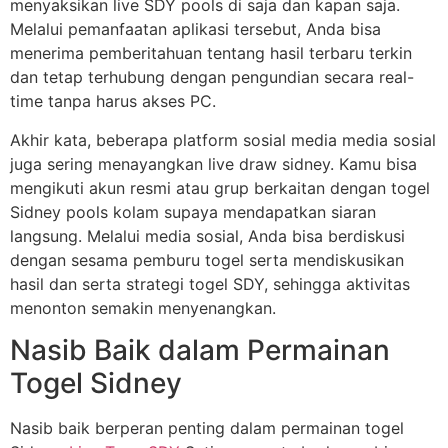
menyaksikan live SDY pools di saja dan kapan saja.
Melalui pemanfaatan aplikasi tersebut, Anda bisa
menerima pemberitahuan tentang hasil terbaru terkin
dan tetap terhubung dengan pengundian secara real-
time tanpa harus akses PC.
Akhir kata, beberapa platform sosial media media sosial
juga sering menayangkan live draw sidney. Kamu bisa
mengikuti akun resmi atau grup berkaitan dengan togel
Sidney pools kolam supaya mendapatkan siaran
langsung. Melalui media sosial, Anda bisa berdiskusi
dengan sesama pemburu togel serta mendiskusikan
hasil dan serta strategi togel SDY, sehingga aktivitas
menonton semakin menyenangkan.
Nasib Baik dalam Permainan
Togel Sidney
Nasib baik berperan penting dalam permainan togel