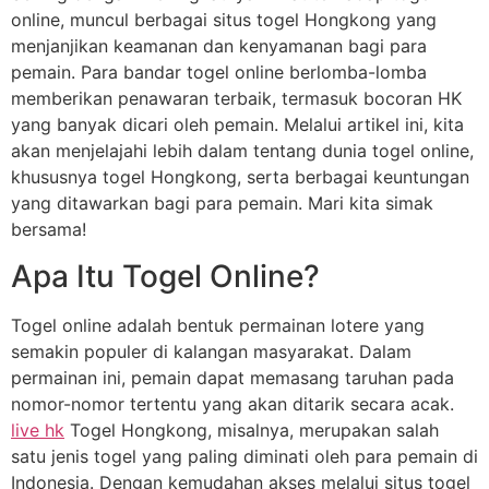
online, muncul berbagai situs togel Hongkong yang
menjanjikan keamanan dan kenyamanan bagi para
pemain. Para bandar togel online berlomba-lomba
memberikan penawaran terbaik, termasuk bocoran HK
yang banyak dicari oleh pemain. Melalui artikel ini, kita
akan menjelajahi lebih dalam tentang dunia togel online,
khususnya togel Hongkong, serta berbagai keuntungan
yang ditawarkan bagi para pemain. Mari kita simak
bersama!
Apa Itu Togel Online?
Togel online adalah bentuk permainan lotere yang
semakin populer di kalangan masyarakat. Dalam
permainan ini, pemain dapat memasang taruhan pada
nomor-nomor tertentu yang akan ditarik secara acak.
live hk
Togel Hongkong, misalnya, merupakan salah
satu jenis togel yang paling diminati oleh para pemain di
Indonesia. Dengan kemudahan akses melalui situs togel