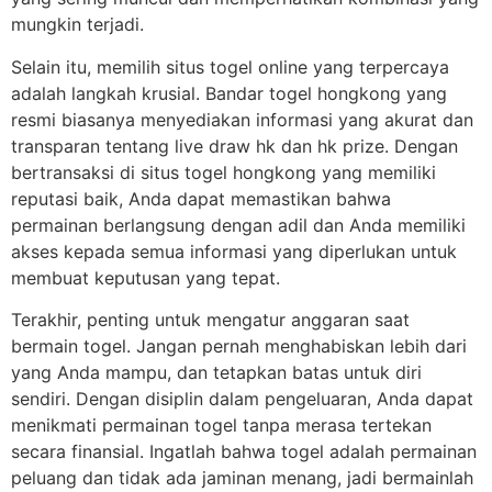
mungkin terjadi.
Selain itu, memilih situs togel online yang terpercaya
adalah langkah krusial. Bandar togel hongkong yang
resmi biasanya menyediakan informasi yang akurat dan
transparan tentang live draw hk dan hk prize. Dengan
bertransaksi di situs togel hongkong yang memiliki
reputasi baik, Anda dapat memastikan bahwa
permainan berlangsung dengan adil dan Anda memiliki
akses kepada semua informasi yang diperlukan untuk
membuat keputusan yang tepat.
Terakhir, penting untuk mengatur anggaran saat
bermain togel. Jangan pernah menghabiskan lebih dari
yang Anda mampu, dan tetapkan batas untuk diri
sendiri. Dengan disiplin dalam pengeluaran, Anda dapat
menikmati permainan togel tanpa merasa tertekan
secara finansial. Ingatlah bahwa togel adalah permainan
peluang dan tidak ada jaminan menang, jadi bermainlah