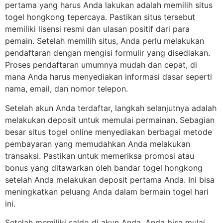
pertama yang harus Anda lakukan adalah memilih situs
togel hongkong tepercaya. Pastikan situs tersebut
memiliki lisensi resmi dan ulasan positif dari para
pemain. Setelah memilih situs, Anda perlu melakukan
pendaftaran dengan mengisi formulir yang disediakan.
Proses pendaftaran umumnya mudah dan cepat, di
mana Anda harus menyediakan informasi dasar seperti
nama, email, dan nomor telepon.
Setelah akun Anda terdaftar, langkah selanjutnya adalah
melakukan deposit untuk memulai permainan. Sebagian
besar situs togel online menyediakan berbagai metode
pembayaran yang memudahkan Anda melakukan
transaksi. Pastikan untuk memeriksa promosi atau
bonus yang ditawarkan oleh bandar togel hongkong
setelah Anda melakukan deposit pertama Anda. Ini bisa
meningkatkan peluang Anda dalam bermain togel hari
ini.
Setelah memiliki saldo di akun Anda, Anda bisa mulai