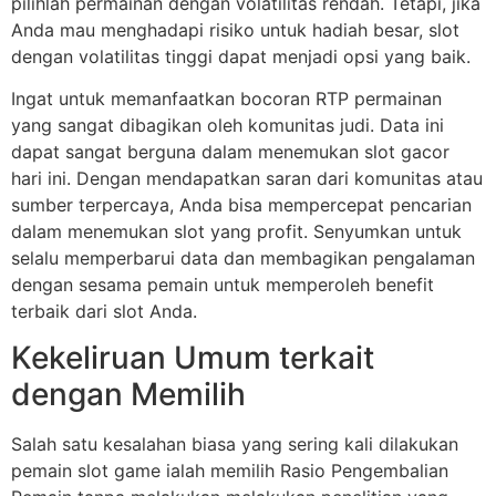
pilihlah permainan dengan volatilitas rendah. Tetapi, jika
Anda mau menghadapi risiko untuk hadiah besar, slot
dengan volatilitas tinggi dapat menjadi opsi yang baik.
Ingat untuk memanfaatkan bocoran RTP permainan
yang sangat dibagikan oleh komunitas judi. Data ini
dapat sangat berguna dalam menemukan slot gacor
hari ini. Dengan mendapatkan saran dari komunitas atau
sumber terpercaya, Anda bisa mempercepat pencarian
dalam menemukan slot yang profit. Senyumkan untuk
selalu memperbarui data dan membagikan pengalaman
dengan sesama pemain untuk memperoleh benefit
terbaik dari slot Anda.
Kekeliruan Umum terkait
dengan Memilih
Salah satu kesalahan biasa yang sering kali dilakukan
pemain slot game ialah memilih Rasio Pengembalian