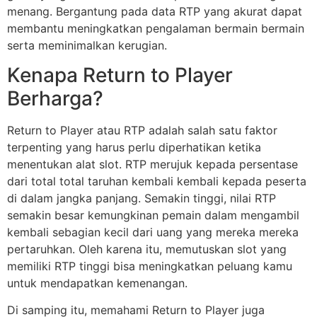
menang. Bergantung pada data RTP yang akurat dapat
membantu meningkatkan pengalaman bermain bermain
serta meminimalkan kerugian.
Kenapa Return to Player
Berharga?
Return to Player atau RTP adalah salah satu faktor
terpenting yang harus perlu diperhatikan ketika
menentukan alat slot. RTP merujuk kepada persentase
dari total total taruhan kembali kembali kepada peserta
di dalam jangka panjang. Semakin tinggi, nilai RTP
semakin besar kemungkinan pemain dalam mengambil
kembali sebagian kecil dari uang yang mereka mereka
pertaruhkan. Oleh karena itu, memutuskan slot yang
memiliki RTP tinggi bisa meningkatkan peluang kamu
untuk mendapatkan kemenangan.
Di samping itu, memahami Return to Player juga