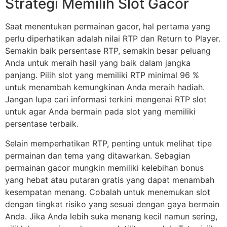
Strategi Memilih Slot Gacor
Saat menentukan permainan gacor, hal pertama yang
perlu diperhatikan adalah nilai RTP dan Return to Player.
Semakin baik persentase RTP, semakin besar peluang
Anda untuk meraih hasil yang baik dalam jangka
panjang. Pilih slot yang memiliki RTP minimal 96 %
untuk menambah kemungkinan Anda meraih hadiah.
Jangan lupa cari informasi terkini mengenai RTP slot
untuk agar Anda bermain pada slot yang memiliki
persentase terbaik.
Selain memperhatikan RTP, penting untuk melihat tipe
permainan dan tema yang ditawarkan. Sebagian
permainan gacor mungkin memiliki kelebihan bonus
yang hebat atau putaran gratis yang dapat menambah
kesempatan menang. Cobalah untuk menemukan slot
dengan tingkat risiko yang sesuai dengan gaya bermain
Anda. Jika Anda lebih suka menang kecil namun sering,