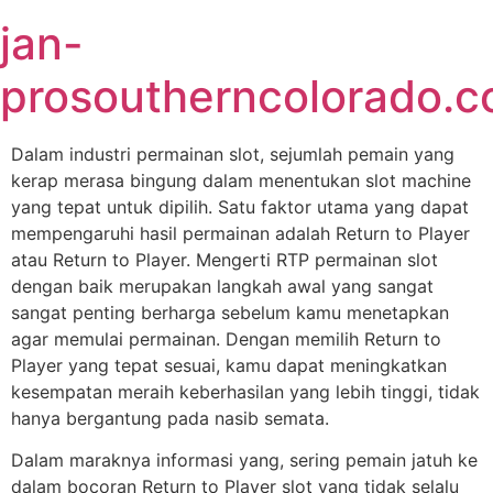
Skip
jan-
to
content
prosoutherncolorado.
Dalam industri permainan slot, sejumlah pemain yang
kerap merasa bingung dalam menentukan slot machine
yang tepat untuk dipilih. Satu faktor utama yang dapat
mempengaruhi hasil permainan adalah Return to Player
atau Return to Player. Mengerti RTP permainan slot
dengan baik merupakan langkah awal yang sangat
sangat penting berharga sebelum kamu menetapkan
agar memulai permainan. Dengan memilih Return to
Player yang tepat sesuai, kamu dapat meningkatkan
kesempatan meraih keberhasilan yang lebih tinggi, tidak
hanya bergantung pada nasib semata.
Dalam maraknya informasi yang, sering pemain jatuh ke
dalam bocoran Return to Player slot yang tidak selalu