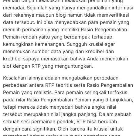
Pemain tanpa melakukan melakukan penelitian yang
memadai. Sejumlah yang hanya mengandalkan informasi
dari rekannya maupun blog namun tidak memverifikasi
data tersebut. Ini bisa menyebabkan para pemain yang
memilih permainan yang memiliki Rasio Pengembalian
Pemain rendah yaitu yang berdampak terhadap
kemungkinan kemenangan. Sungguh krusial agar
menemukan sumber data yang dan kredibel dan
kredibel supaya memastikan bahwa Anda menentukan
slot dengan RTP yang menguntungkan.
Kesalahan lainnya adalah mengabaikan perbedaan-
perbedaan antara RTP teoritis serta Rasio Pengembalian
Pemain yang realistis. Para pemain seringkali terfokus
pada nilai Rasio Pengembalian Pemain yang ditunjukkan,
tetapi mereka tidak menyadari bahwa angka nilai
tersebut merupakan nilai jangka panjang. Dalam sebuah
sebuah sesi permainan pendek, RTP bisa berubah
dengan cara signifikan. Oleh karena itu krusial untuk
memahami bahwa walaupun suatu permainan yang