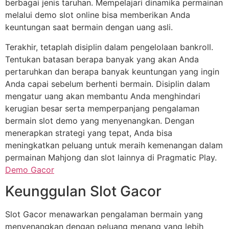
berbagai jenis taruhan. Mempelajari dinamika permainan
melalui demo slot online bisa memberikan Anda
keuntungan saat bermain dengan uang asli.
Terakhir, tetaplah disiplin dalam pengelolaan bankroll.
Tentukan batasan berapa banyak yang akan Anda
pertaruhkan dan berapa banyak keuntungan yang ingin
Anda capai sebelum berhenti bermain. Disiplin dalam
mengatur uang akan membantu Anda menghindari
kerugian besar serta memperpanjang pengalaman
bermain slot demo yang menyenangkan. Dengan
menerapkan strategi yang tepat, Anda bisa
meningkatkan peluang untuk meraih kemenangan dalam
permainan Mahjong dan slot lainnya di Pragmatic Play.
Demo Gacor
Keunggulan Slot Gacor
Slot Gacor menawarkan pengalaman bermain yang
menyenangkan dengan peluang menang yang lebih