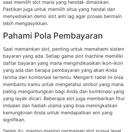
saat memilih slot mana yang hendak dimainkan.
Pastikan juga untuk memilih situs yang handal dan
menyediakan demo slot anti lag agar proses bermain
lebih mengasyikkan.
Pahami Pola Pembayaran
Saat memainkan slot, penting untuk memahami sistem
bayaran yang ada. Setiap game slot machine memiliki
daftar bayaran yang mana mengindikasikan ikon-ikon
yang ada dan berapa pembayaran yang akan Anda
terima dari kombinasi tertentu. Mengerti tabel ini bisa
membantu kamu untuk mengetahui simbol yang mana
paling menguntungkan bagi Anda dan kombinasi yang
yang layak dicari. Beberapa slot juga memberikan fitur
imbalan dan hadiah utama yang bisa meningkatkan
kemungkinan Anda untuk mendapatkan win yang
signifikan.
Selain itu, masing-masing permainan slot punya level