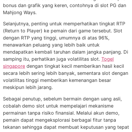
bonus dan grafik yang keren, contohnya di slot PG dan
Mahjong Ways.
Selanjutnya, penting untuk memperhatikan tingkat RTP
(Return to Player) ke pemain dari game tersebut. Slot
dengan RTP yang tinggi, umumnya di atas 96%,
menawarkan peluang yang lebih baik untuk
mendapatkan kembali taruhan dalam jangka panjang. Di
samping itu, perhatikan juga volatilitas slot.
Togel
singapore
dengan tingkat kecil memberikan hasil kecil
secara lebih sering lebih banyak, sementara slot dengan
volatilitas tinggi memberikan kemenangan besar
meskipun lebih jarang.
Sebagai penutup, sebelum bermain dengan uang asli,
cobalah demo slot untuk mempelajari mekanisme
permainan tanpa risiko finansial. Melalui akun demo,
pemain dapat mengeksplorasi berbagai fitur tanpa
tekanan sehingga dapat membuat keputusan yang tepat