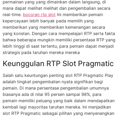
permainan yang yang dimainkan dalam langsung, di
mana dapat melihat melihat dan pengembalian secara
real-time.
bocoran rtp slot
Ini memberikan pemain
kepercayaan lebih banyak pada memilih yang
memberikan yang memberikan kemenangan secara
yang konstan. Dengan cara mempelajari RTP serta fakta
bahwa beberapa mungkin memiliki persentase RTP yang
lebih tinggi di saat tertentu, para pemain dapat menjadi
strategis pada taruhan mereka mereka
Keunggulan RTP Slot Pragmatic
Salah satu keuntungan penting slot RTP Pragmatic Play
adalah tingkat pengembalian nyata signifikan bagi
pemain. Di mana persentase pengembalian umumnya
biasanya ada di nilai 95 persen sampai 98%, para
pemain memiliki peluang yang baik dalam mendapatkan
kembali lagi mayoritas taruhan mereka. Ini menjadikan
slot RTP Pragmatic sebagai pilihan yang menyenangkan