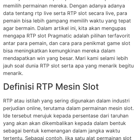
memilih permainan mereka. Dengan adanya adanya
data tentang rtp live serta RTP slot secara live, para
pemain bisa lebih gampang memilih waktu yang tepat
agar bermain. Dalam artikel ini, kita akan mengupas
mengapa RTP slot Pragmatic adalah pilihan terfavorit
antar para pemain, dan cara para penikmat game slot
bisa meningkatkan kemungkinan mereka dalam
mendapatkan win yang besar. Mari kami selami lebih
jauh soal dunia RTP slot serta apa yang menarik begitu
menarik.
Definisi RTP Mesin Slot
RTP atau istilah yang sering digunakan dalam industri
perjudian online, terutama dalam permainan mesin slot.
Ide tersebut merujuk kepada persentase dari taruhan
yang akan akan dikembalikan kepada dalam bentuk
sebagai bentuk kemenangan dalam jangka waktu
tertentu. Sebagai contoh, jika satu alat permainan slot