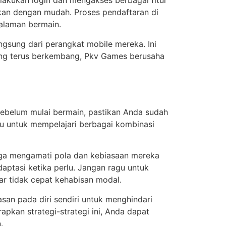
akukan login dan mengakses berbagai fitur
rkan dengan mudah. Proses pendaftaran di
alaman bermain.
gsung dari perangkat mobile mereka. Ini
ang terus berkembang, Pkv Games berusaha
Sebelum mulai bermain, pastikan Anda sudah
tu untuk mempelajari berbagai kombinasi
ngga mengamati pola dan kebiasaan mereka
ptasi ketika perlu. Jangan ragu untuk
ar tidak cepat kehabisan modal.
san pada diri sendiri untuk menghindari
apkan strategi-strategi ini, Anda dapat
.