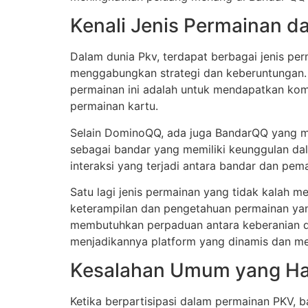
Kenali Jenis Permainan d
Dalam dunia Pkv, terdapat berbagai jenis pe
menggabungkan strategi dan keberuntungan
permainan ini adalah untuk mendapatkan kom
permainan kartu.
Selain DominoQQ, ada juga BandarQQ yang m
sebagai bandar yang memiliki keunggulan da
interaksi yang terjadi antara bandar dan pe
Satu lagi jenis permainan yang tidak kalah
keterampilan dan pengetahuan permainan yang 
membutuhkan perpaduan antara keberanian d
menjadikannya platform yang dinamis dan me
Kesalahan Umum yang Har
Ketika berpartisipasi dalam permainan PKV, 