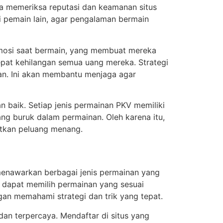
a memeriksa reputasi dan keamanan situs
ari pemain lain, agar pengalaman bermain
emosi saat bermain, yang membuat mereka
pat kehilangan semua uang mereka. Strategi
nan. Ini akan membantu menjaga agar
n baik. Setiap jenis permainan PKV memiliki
ng buruk dalam permainan. Oleh karena itu,
atkan peluang menang.
menawarkan berbagai jenis permainan yang
n dapat memilih permainan yang sesuai
n memahami strategi dan trik yang tepat.
an terpercaya. Mendaftar di situs yang