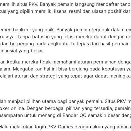
memilih situs PKV. Banyak pemain langsung mendaftar tanp
s yang dipilih memiliki lisensi resmi dan ulasan positif d
emen bankroll yang baik. Banyak pemain terjebak dalam 
rusnya. Tanpa batasan yang jelas, mereka dapat dengan ce
an berpegang pada angka itu, terlepas dari hasil permai
inansial yang besar.
litan ketika mereka tidak memahami aturan permainan denga
alam. Mengabaikan hal ini bisa berujung pada keputusan ya
lajari aturan dan strategi yang tepat agar dapat meningk
lah menjadi pilihan utama bagi banyak pemain. Situs PKV 
ker online. Dengan berbagai pilihan yang tersedia, pemai
esempatan untuk menang di Bandar QQ semakin besar denga
selalu melakukan login PKV Games dengan akun yang aman d