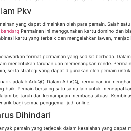
alam Pkv
rmainan yang dapat dimainkan oleh para pemain. Salah sat
.
bandarq
Permainan ini menggunakan kartu domino dan bia
binasi kartu yang terbaik dan mengalahkan lawan, menjad
enawarkan format permainan yang sedikit berbeda. Dalam
lam menentukan taruhan dan memenangkan ronde. Permaina
main, serta strategi yang dapat digunakan oleh pemain unt
 menarik adalah AduQQ. Dalam AduQQ, permainan ini mengh
baik. Pemain bersaing satu sama lain untuk mendapatkan nil
alam bertaruh dan kemampuan membaca situasi. Kombinasi 
narik bagi semua penggemar judi online.
us Dihindari
banyak pemain yang terjebak dalam kesalahan yang dapat 