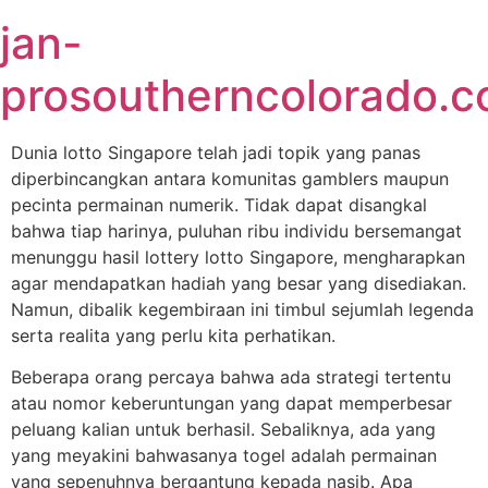
Skip
jan-
to
content
prosoutherncolorado.
Dunia lotto Singapore telah jadi topik yang panas
diperbincangkan antara komunitas gamblers maupun
pecinta permainan numerik. Tidak dapat disangkal
bahwa tiap harinya, puluhan ribu individu bersemangat
menunggu hasil lottery lotto Singapore, mengharapkan
agar mendapatkan hadiah yang besar yang disediakan.
Namun, dibalik kegembiraan ini timbul sejumlah legenda
serta realita yang perlu kita perhatikan.
Beberapa orang percaya bahwa ada strategi tertentu
atau nomor keberuntungan yang dapat memperbesar
peluang kalian untuk berhasil. Sebaliknya, ada yang
yang meyakini bahwasanya togel adalah permainan
yang sepenuhnya bergantung kepada nasib. Apa