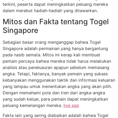
terkini, peserta dapat meningkatkan peluang mereka
dalam merebut hadiah-hadiah yang ditawarkan.
Mitos dan Fakta tentang Togel
Singapore
Sebagian besar orang menganggap bahwa Togel
Singapore adalah permainan yang hanya bergantung
pada nasib semata. Mitos ini kerap kali membuat
pemain percaya bahwa mereka tidak harus melakukan
analisis atau penelusuran apapun sebelum memasang
angka. Tetapi, faktanya, banyak pemain yang sukses
kebanyakan menggunakan taktik dan informasi keluaran
yang lampau untuk menentukan angka yang akan pilih.
Dengan memahami pola dan tren dari angka-angka
yang sudah keluar, para pemain dapat meningkatkan
peluang kemenangan mereka.
live sgp
Fakta lain yang sering diabaikan adalah bahwa Togel