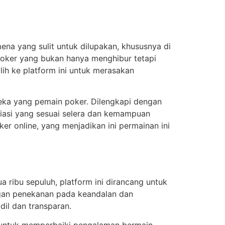
ena yang sulit untuk dilupakan, khususnya di
poker yang bukan hanya menghibur tetapi
h ke platform ini untuk merasakan
reka yang pemain poker. Dilengkapi dengan
iasi yang sesuai selera dan kemampuan
 online, yang menjadikan ini permainan ini
a ribu sepuluh, platform ini dirancang untuk
engan penekanan pada keandalan dan
il dan transparan.