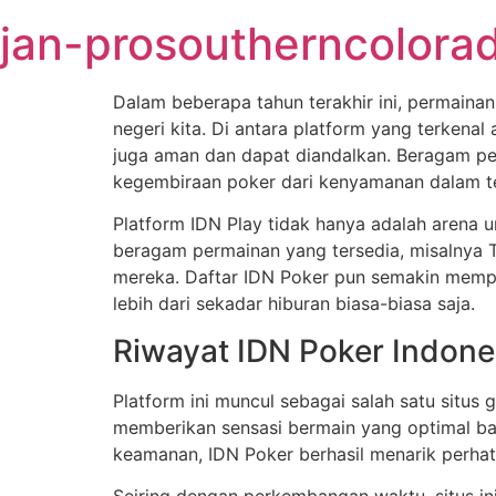
Skip
jan-prosoutherncolora
to
content
Dalam beberapa tahun terakhir ini, permainan
negeri kita. Di antara platform yang terken
juga aman dan dapat diandalkan. Beragam pe
kegembiraan poker dari kenyamanan dalam t
Platform IDN Play tidak hanya adalah arena 
beragam permainan yang tersedia, misalnya 
mereka. Daftar IDN Poker pun semakin mempe
lebih dari sekadar hiburan biasa-biasa saja.
Riwayat IDN Poker Indone
Platform ini muncul sebagai salah satu situs 
memberikan sensasi bermain yang optimal bag
keamanan, IDN Poker berhasil menarik perha