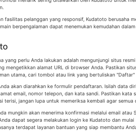
 promosi menarik sering ditawarkan oleh Kudatoto untuk m
n.
 fasilitas pelanggan yang responsif, Kudatoto berusaha 
emain berpengalaman dapat menemukan kemudahan dalam 
to
a yang perlu Anda lakukan adalah mengunjungi situs resmi
ung mengetikkan alamat URL di browser Anda. Pastikan sit
an utama, cari tombol atau link yang bertuliskan "Daftar" a
da akan diarahkan ke formulir pendaftaran. Isilah data di
amat email, nomor telepon, dan kata sandi. Pastikan kata
 terisi, jangan lupa untuk memeriksa kembali agar semua 
da mungkin akan menerima konfirmasi melalui email atau SM
 Anda dapat segera melakukan login ke Kudatoto dan mulai 
asanya terdapat layanan bantuan yang siap membantu Anda 