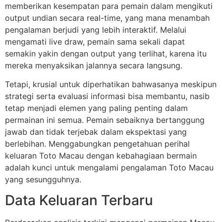
memberikan kesempatan para pemain dalam mengikuti
output undian secara real-time, yang mana menambah
pengalaman berjudi yang lebih interaktif. Melalui
mengamati live draw, pemain sama sekali dapat
semakin yakin dengan output yang terlihat, karena itu
mereka menyaksikan jalannya secara langsung.
Tetapi, krusial untuk diperhatikan bahwasanya meskipun
strategi serta evaluasi informasi bisa membantu, nasib
tetap menjadi elemen yang paling penting dalam
permainan ini semua. Pemain sebaiknya bertanggung
jawab dan tidak terjebak dalam ekspektasi yang
berlebihan. Menggabungkan pengetahuan perihal
keluaran Toto Macau dengan kebahagiaan bermain
adalah kunci untuk mengalami pengalaman Toto Macau
yang sesungguhnya.
Data Keluaran Terbaru