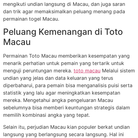
mengikuti undian langsung di Macau, dan juga saran
dan trik agar memaksimalkan peluang menang pada
permainan togel Macau.
Peluang Kemenangan di Toto
Macau
Permainan Toto Macau memberikan kesempatan yang
menarik perhatian untuk pemain yang tertarik untuk
menguji peruntungan mereka.
toto macau
Melalui sistem
undian yang jelas dan data keluaran yang terus
diperbaharui, para pemain bisa menganalisis puisi serta
statistik yang lalu agar meningkatkan kesempatan
mereka. Mengetahui angka pengeluaran Macau
sebelumnya bisa memberi keuntungan strategis dalam
memilih kombinasi angka yang tepat.
Selain itu, perjudian Macau kian populer berkat undian
langsung yang berlangsung secara langsung. Hal ini