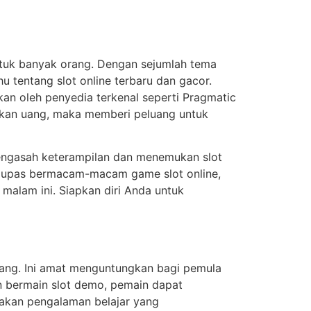
k untuk banyak orang. Dengan sejumlah tema
tentang slot online terbaru dan gacor.
kan oleh penyedia terkenal seperti Pragmatic
rkan uang, maka memberi peluang untuk
engasah keterampilan dan menemukan slot
engupas bermacam-macam game slot online,
malam ini. Siapkan diri Anda untuk
ang. Ini amat menguntungkan bagi pemula
 bermain slot demo, pemain dapat
takan pengalaman belajar yang