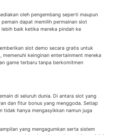
disediakan oleh pengembang seperti maupun
i pemain dapat memilih permainan slot
lebih baik ketika mereka pindah ke
emberikan slot demo secara gratis untuk
nia, memenuhi keinginan entertainment mereka
akan game terbaru tanpa berkomitmen
in di seluruh dunia. Di antara slot yang
awan dan fitur bonus yang menggoda. Setiap
nan tidak hanya mengasyikkan namun juga
 tampilan yang mengagumkan serta sistem