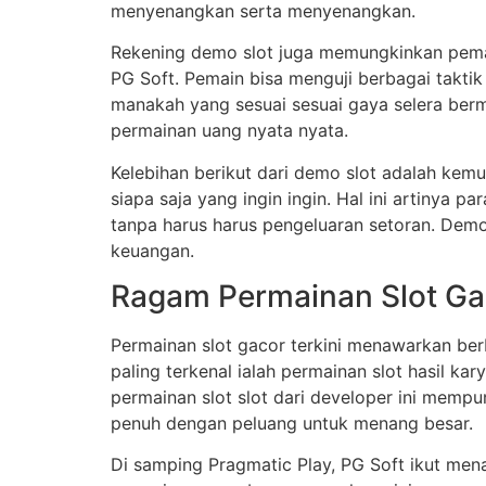
menyenangkan serta menyenangkan.
Rekening demo slot juga memungkinkan pemai
PG Soft. Pemain bisa menguji berbagai takti
manakah yang sesuai sesuai gaya selera berm
permainan uang nyata nyata.
Kelebihan berikut dari demo slot adalah kem
siapa saja yang ingin ingin. Hal ini artinya
tanpa harus harus pengeluaran setoran. Demo
keuangan.
Ragam Permainan Slot Gac
Permainan slot gacor terkini menawarkan ber
paling terkenal ialah permainan slot hasil k
permainan slot slot dari developer ini mempu
penuh dengan peluang untuk menang besar.
Di samping Pragmatic Play, PG Soft ikut m