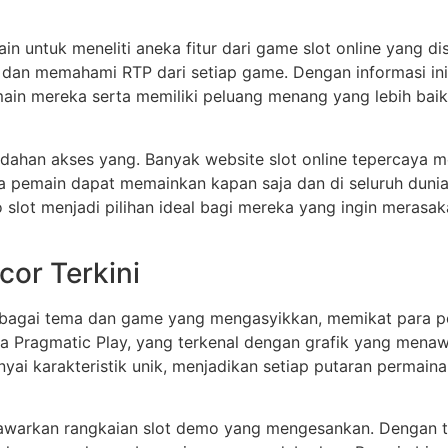
n untuk meneliti aneka fitur dari game slot online yang 
k dan memahami RTP dari setiap game. Dengan informasi in
ain mereka serta memiliki peluang menang yang lebih baik 
udahan akses yang. Banyak website slot online tepercaya m
 para pemain dapat memainkan kapan saja dan di seluruh du
 slot menjadi pilihan ideal bagi mereka yang ingin meras
or Terkini
bagai tema dan game yang mengasyikkan, memikat para pema
arya Pragmatic Play, yang terkenal dengan grafik yang men
nyai karakteristik unik, menjadikan setiap putaran permai
enawarkan rangkaian slot demo yang mengesankan. Dengan