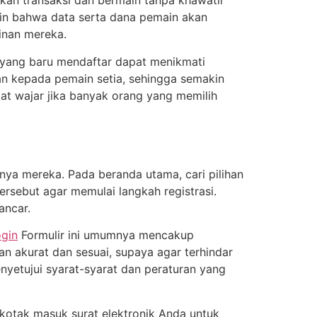
akan transaksi dan bermain tanpa khawatir
in bahwa data serta dana pemain akan
inan mereka.
 yang baru mendaftar dapat menikmati
n kepada pemain setia, sehingga semakin
at wajar jika banyak orang yang memilih
nya mereka. Pada beranda utama, cari pilihan
tersebut agar memulai langkah registrasi.
ancar.
ogin
Formulir ini umumnya mencakup
an akurat dan sesuai, supaya agar terhindar
nyetujui syarat-syarat dan peraturan yang
 kotak masuk surat elektronik Anda untuk