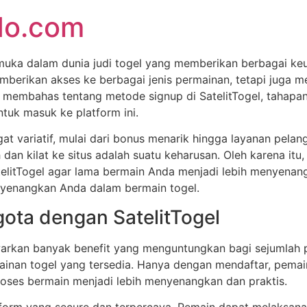
do.com
kemuka dalam dunia judi togel yang memberikan berbagai k
emberikan akses ke berbagai jenis permainan, tetapi ju
kan membahas tentang metode signup di SatelitTogel, tahapan
tuk masuk ke platform ini.
at variatif, mulai dari bonus menarik hingga layanan pela
an kilat ke situs adalah suatu keharusan. Oleh karena itu
atelitTogel agar lama bermain Anda menjadi lebih menyenan
menyenangkan Anda dalam bermain togel.
ota dengan SatelitTogel
arkan banyak benefit yang menguntungkan bagi sejumlah 
inan togel yang tersedia. Hanya dengan mendaftar, pemai
oses bermain menjadi lebih menyenangkan dan praktis.