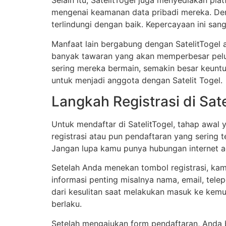
Selain itu, SatelitTogel juga menyediakan p
mengenai keamanan data pribadi mereka. Den
terlindungi dengan baik. Kepercayaan ini sa
Manfaat lain bergabung dengan SatelitTogel
banyak tawaran yang akan memperbesar pelua
sering mereka bermain, semakin besar keuntu
untuk menjadi anggota dengan Satelit Togel.
Langkah Registrasi di Sate
Untuk mendaftar di SatelitTogel, tahap awal
registrasi atau pun pendaftaran yang sering t
Jangan lupa kamu punya hubungan internet ag
Setelah Anda menekan tombol registrasi, kam
informasi penting misalnya nama, email, tele
dari kesulitan saat melakukan masuk ke kemud
berlaku.
Setelah mengajukan form pendaftaran, Anda b