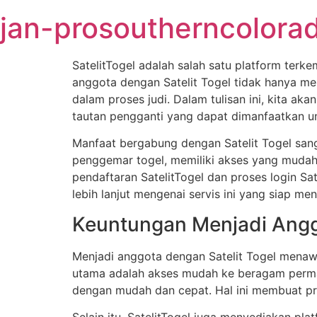
Skip
jan-prosoutherncolora
to
content
SatelitTogel adalah salah satu platform ter
anggota dengan Satelit Togel tidak hanya m
dalam proses judi. Dalam tulisan ini, kita a
tautan pengganti yang dapat dimanfaatkan un
Manfaat bergabung dengan Satelit Togel sang
penggemar togel, memiliki akses yang mudah d
pendaftaran SatelitTogel dan proses login S
lebih lanjut mengenai servis ini yang siap 
Keuntungan Menjadi Angg
Menjadi anggota dengan Satelit Togel menaw
utama adalah akses mudah ke beragam perma
dengan mudah dan cepat. Hal ini membuat pr