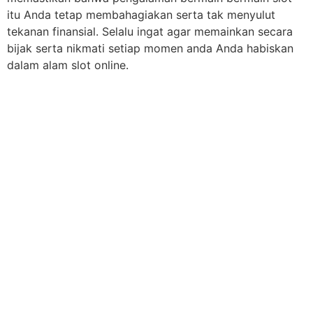
itu Anda tetap membahagiakan serta tak menyulut
tekanan finansial. Selalu ingat agar memainkan secara
bijak serta nikmati setiap momen anda Anda habiskan
dalam alam slot online.