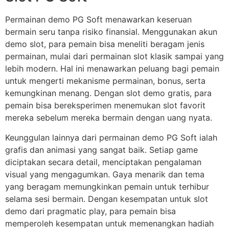
Permainan demo PG Soft menawarkan keseruan
bermain seru tanpa risiko finansial. Menggunakan akun
demo slot, para pemain bisa meneliti beragam jenis
permainan, mulai dari permainan slot klasik sampai yang
lebih modern. Hal ini menawarkan peluang bagi pemain
untuk mengerti mekanisme permainan, bonus, serta
kemungkinan menang. Dengan slot demo gratis, para
pemain bisa bereksperimen menemukan slot favorit
mereka sebelum mereka bermain dengan uang nyata.
Keunggulan lainnya dari permainan demo PG Soft ialah
grafis dan animasi yang sangat baik. Setiap game
diciptakan secara detail, menciptakan pengalaman
visual yang mengagumkan. Gaya menarik dan tema
yang beragam memungkinkan pemain untuk terhibur
selama sesi bermain. Dengan kesempatan untuk slot
demo dari pragmatic play, para pemain bisa
memperoleh kesempatan untuk memenangkan hadiah