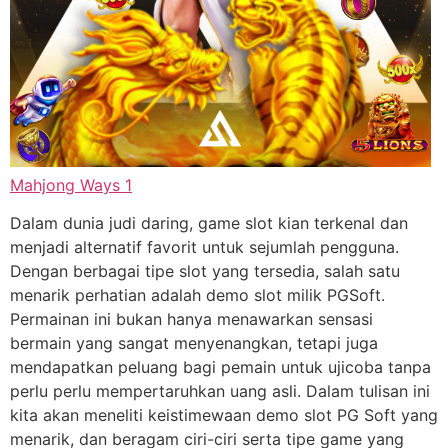
Mahjong Ways 1
Dalam dunia judi daring, game slot kian terkenal dan
menjadi alternatif favorit untuk sejumlah pengguna.
Dengan berbagai tipe slot yang tersedia, salah satu
menarik perhatian adalah demo slot milik PGSoft.
Permainan ini bukan hanya menawarkan sensasi
bermain yang sangat menyenangkan, tetapi juga
mendapatkan peluang bagi pemain untuk ujicoba tanpa
perlu perlu mempertaruhkan uang asli. Dalam tulisan ini
kita akan meneliti keistimewaan demo slot PG Soft yang
menarik, dan beragam ciri-ciri serta tipe game yang