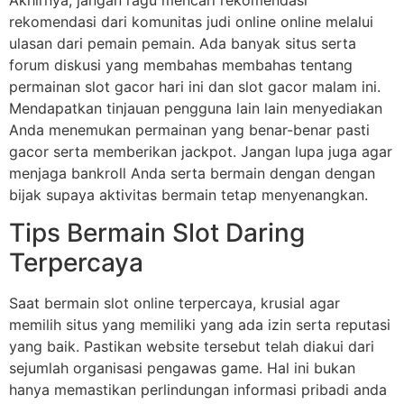
Akhirnya, jangan ragu mencari rekomendasi
rekomendasi dari komunitas judi online online melalui
ulasan dari pemain pemain. Ada banyak situs serta
forum diskusi yang membahas membahas tentang
permainan slot gacor hari ini dan slot gacor malam ini.
Mendapatkan tinjauan pengguna lain lain menyediakan
Anda menemukan permainan yang benar-benar pasti
gacor serta memberikan jackpot. Jangan lupa juga agar
menjaga bankroll Anda serta bermain dengan dengan
bijak supaya aktivitas bermain tetap menyenangkan.
Tips Bermain Slot Daring
Terpercaya
Saat bermain slot online terpercaya, krusial agar
memilih situs yang memiliki yang ada izin serta reputasi
yang baik. Pastikan website tersebut telah diakui dari
sejumlah organisasi pengawas game. Hal ini bukan
hanya memastikan perlindungan informasi pribadi anda