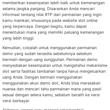
memberikan kesempatan lebih baik untuk kemenangan
selama jangka panjang. Disarankan Anda mencari
informasi tentang nilai RTP dari permainan yang ingin
kamu mainkan, khususnya pada website slot online
yang terpercaya. Dengan begitu, kamu dapat
menentukan mana yang memiliki peluang kemenangan
yang lebih tinggi.
Kemudian, cobalah untuk menggunakan permainan
demo yang sudah tersedia sebelumnya sebelum
bermain dengan uang sungguhan. Permainan demo
menyediakan kesempatan untuk mengetahui mekanisme
slot serta fasilitas tambahan tanpa harus mengeluarkan
uang Anda. Dengan bermain menggunakan
menggunakan akun demo slot, Anda bisa merasakan
nuansa dan mencari tahu permainan mana yang pasti
sesuai dengan selera kamu, sebelum beralih ke versi
versi berbayar.