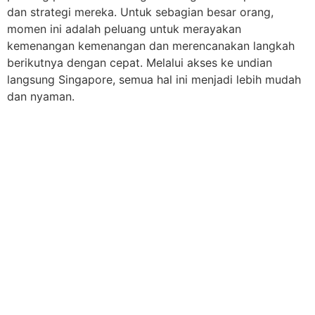
dan strategi mereka. Untuk sebagian besar orang,
momen ini adalah peluang untuk merayakan
kemenangan kemenangan dan merencanakan langkah
berikutnya dengan cepat. Melalui akses ke undian
langsung Singapore, semua hal ini menjadi lebih mudah
dan nyaman.