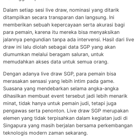
Dalam setiap sesi live draw, nominasi yang ditarik
ditampilkan secara transparan dan langsung. Ini
memberikan sebuah kepercayaan serta akurasi bagi
para pemain, karena itu mereka bisa menyaksikan
jalannya pengundian tanpa ada intervensi. Hasil dari live
draw ini lalu diolah sebagai data SGP yang akan
diumumkan melalui beragam saluran, untuk
memudahkan akses data untuk semua orang.
Dengan adanya live draw SGP, para pemain bisa
merasakan sensasi yang lebih intim pada game.
Suasana yang mendebarkan selama angka-angka
dihasilkan membuat event tersebut jadi lebih menarik
minat, tidak hanya untuk pemain judi, tetapi juga
pengawas serta penonton. Live draw SGP merupakan
elemen yang tidak terpisahkan dalam kegiatan judi di
Singapura yang masih berjalan bersama perkembangan
teknologis modern zaman sekarang.