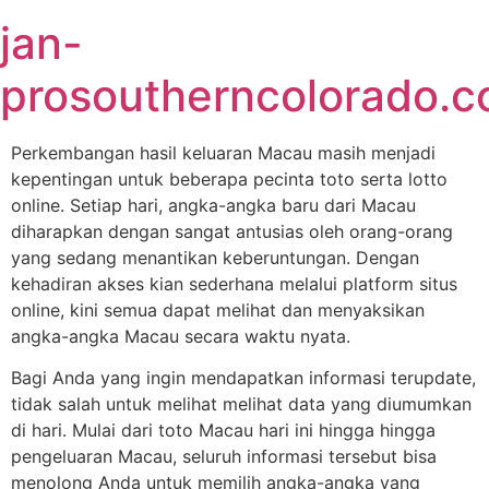
Skip
jan-
to
content
prosoutherncolorado.
Perkembangan hasil keluaran Macau masih menjadi
kepentingan untuk beberapa pecinta toto serta lotto
online. Setiap hari, angka-angka baru dari Macau
diharapkan dengan sangat antusias oleh orang-orang
yang sedang menantikan keberuntungan. Dengan
kehadiran akses kian sederhana melalui platform situs
online, kini semua dapat melihat dan menyaksikan
angka-angka Macau secara waktu nyata.
Bagi Anda yang ingin mendapatkan informasi terupdate,
tidak salah untuk melihat melihat data yang diumumkan
di hari. Mulai dari toto Macau hari ini hingga hingga
pengeluaran Macau, seluruh informasi tersebut bisa
menolong Anda untuk memilih angka-angka yang