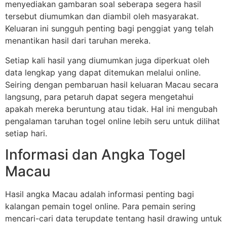
menyediakan gambaran soal seberapa segera hasil
tersebut diumumkan dan diambil oleh masyarakat.
Keluaran ini sungguh penting bagi penggiat yang telah
menantikan hasil dari taruhan mereka.
Setiap kali hasil yang diumumkan juga diperkuat oleh
data lengkap yang dapat ditemukan melalui online.
Seiring dengan pembaruan hasil keluaran Macau secara
langsung, para petaruh dapat segera mengetahui
apakah mereka beruntung atau tidak. Hal ini mengubah
pengalaman taruhan togel online lebih seru untuk dilihat
setiap hari.
Informasi dan Angka Togel
Macau
Hasil angka Macau adalah informasi penting bagi
kalangan pemain togel online. Para pemain sering
mencari-cari data terupdate tentang hasil drawing untuk