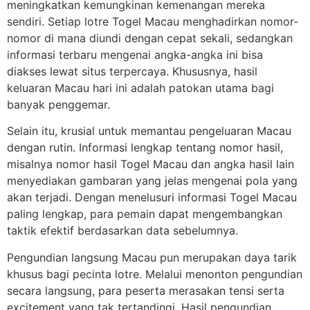
meningkatkan kemungkinan kemenangan mereka
sendiri. Setiap lotre Togel Macau menghadirkan nomor-
nomor di mana diundi dengan cepat sekali, sedangkan
informasi terbaru mengenai angka-angka ini bisa
diakses lewat situs terpercaya. Khususnya, hasil
keluaran Macau hari ini adalah patokan utama bagi
banyak penggemar.
Selain itu, krusial untuk memantau pengeluaran Macau
dengan rutin. Informasi lengkap tentang nomor hasil,
misalnya nomor hasil Togel Macau dan angka hasil lain
menyediakan gambaran yang jelas mengenai pola yang
akan terjadi. Dengan menelusuri informasi Togel Macau
paling lengkap, para pemain dapat mengembangkan
taktik efektif berdasarkan data sebelumnya.
Pengundian langsung Macau pun merupakan daya tarik
khusus bagi pecinta lotre. Melalui menonton pengundian
secara langsung, para peserta merasakan tensi serta
excitement yang tak tertandingi. Hasil pengundian