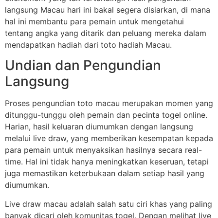
langsung Macau hari ini bakal segera disiarkan, di mana
hal ini membantu para pemain untuk mengetahui
tentang angka yang ditarik dan peluang mereka dalam
mendapatkan hadiah dari toto hadiah Macau.
Undian dan Pengundian
Langsung
Proses pengundian toto macau merupakan momen yang
ditunggu-tunggu oleh pemain dan pecinta togel online.
Harian, hasil keluaran diumumkan dengan langsung
melalui live draw, yang memberikan kesempatan kepada
para pemain untuk menyaksikan hasilnya secara real-
time. Hal ini tidak hanya meningkatkan keseruan, tetapi
juga memastikan keterbukaan dalam setiap hasil yang
diumumkan.
Live draw macau adalah salah satu ciri khas yang paling
banyak dicari oleh komunitas togel. Dengan melihat live