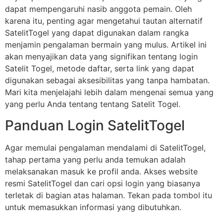
dapat mempengaruhi nasib anggota pemain. Oleh
karena itu, penting agar mengetahui tautan alternatif
SatelitTogel yang dapat digunakan dalam rangka
menjamin pengalaman bermain yang mulus. Artikel ini
akan menyajikan data yang signifikan tentang login
Satelit Togel, metode daftar, serta link yang dapat
digunakan sebagai aksesibilitas yang tanpa hambatan.
Mari kita menjelajahi lebih dalam mengenai semua yang
yang perlu Anda tentang tentang Satelit Togel.
Panduan Login SatelitTogel
Agar memulai pengalaman mendalami di SatelitTogel,
tahap pertama yang perlu anda temukan adalah
melaksanakan masuk ke profil anda. Akses website
resmi SatelitTogel dan cari opsi login yang biasanya
terletak di bagian atas halaman. Tekan pada tombol itu
untuk memasukkan informasi yang dibutuhkan.