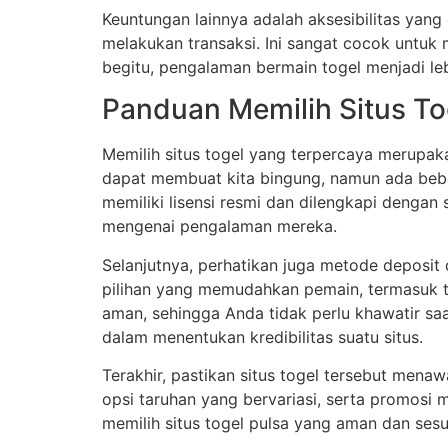
Keuntungan lainnya adalah aksesibilitas yang
melakukan transaksi. Ini sangat cocok untuk 
begitu, pengalaman bermain togel menjadi le
Panduan Memilih Situs To
Memilih situs togel yang terpercaya merupaka
dapat membuat kita bingung, namun ada bebera
memiliki lisensi resmi dan dilengkapi dengan
mengenai pengalaman mereka.
Selanjutnya, perhatikan juga metode deposit
pilihan yang memudahkan pemain, termasuk t
aman, sehingga Anda tidak perlu khawatir saa
dalam menentukan kredibilitas suatu situs.
Terakhir, pastikan situs togel tersebut mena
opsi taruhan yang bervariasi, serta promosi
memilih situs togel pulsa yang aman dan se