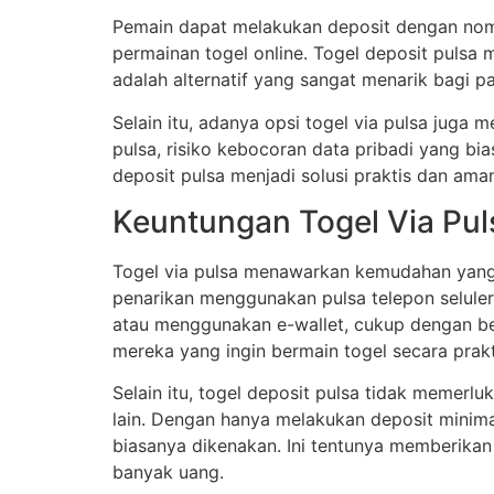
Pemain dapat melakukan deposit dengan nomin
permainan togel online. Togel deposit pulsa
adalah alternatif yang sangat menarik bagi 
Selain itu, adanya opsi togel via pulsa ju
pulsa, risiko kebocoran data pribadi yang bia
deposit pulsa menjadi solusi praktis dan aman
Keuntungan Togel Via Pul
Togel via pulsa menawarkan kemudahan yang
penarikan menggunakan pulsa telepon seluler 
atau menggunakan e-wallet, cukup dengan be
mereka yang ingin bermain togel secara prakt
Selain itu, togel deposit pulsa tidak memer
lain. Dengan hanya melakukan deposit minim
biasanya dikenakan. Ini tentunya memberika
banyak uang.