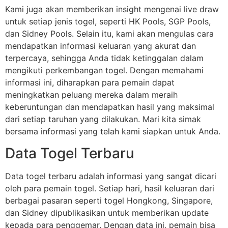
Kami juga akan memberikan insight mengenai live draw
untuk setiap jenis togel, seperti HK Pools, SGP Pools,
dan Sidney Pools. Selain itu, kami akan mengulas cara
mendapatkan informasi keluaran yang akurat dan
terpercaya, sehingga Anda tidak ketinggalan dalam
mengikuti perkembangan togel. Dengan memahami
informasi ini, diharapkan para pemain dapat
meningkatkan peluang mereka dalam meraih
keberuntungan dan mendapatkan hasil yang maksimal
dari setiap taruhan yang dilakukan. Mari kita simak
bersama informasi yang telah kami siapkan untuk Anda.
Data Togel Terbaru
Data togel terbaru adalah informasi yang sangat dicari
oleh para pemain togel. Setiap hari, hasil keluaran dari
berbagai pasaran seperti togel Hongkong, Singapore,
dan Sidney dipublikasikan untuk memberikan update
kepada para penggemar. Dengan data ini, pemain bisa