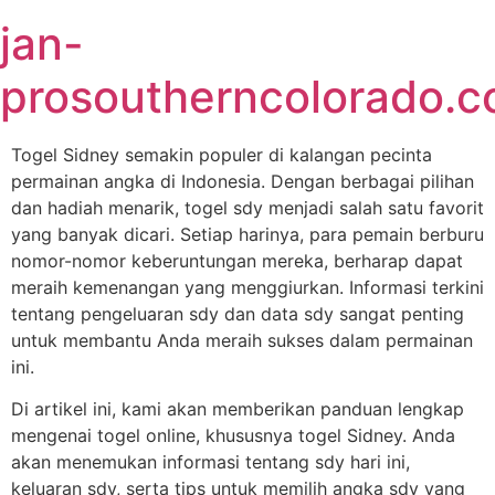
Skip
jan-
to
content
prosoutherncolorado.
Togel Sidney semakin populer di kalangan pecinta
permainan angka di Indonesia. Dengan berbagai pilihan
dan hadiah menarik, togel sdy menjadi salah satu favorit
yang banyak dicari. Setiap harinya, para pemain berburu
nomor-nomor keberuntungan mereka, berharap dapat
meraih kemenangan yang menggiurkan. Informasi terkini
tentang pengeluaran sdy dan data sdy sangat penting
untuk membantu Anda meraih sukses dalam permainan
ini.
Di artikel ini, kami akan memberikan panduan lengkap
mengenai togel online, khususnya togel Sidney. Anda
akan menemukan informasi tentang sdy hari ini,
keluaran sdy, serta tips untuk memilih angka sdy yang