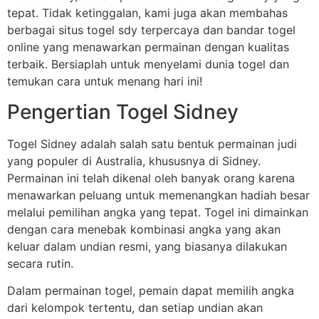
tepat. Tidak ketinggalan, kami juga akan membahas
berbagai situs togel sdy terpercaya dan bandar togel
online yang menawarkan permainan dengan kualitas
terbaik. Bersiaplah untuk menyelami dunia togel dan
temukan cara untuk menang hari ini!
Pengertian Togel Sidney
Togel Sidney adalah salah satu bentuk permainan judi
yang populer di Australia, khususnya di Sidney.
Permainan ini telah dikenal oleh banyak orang karena
menawarkan peluang untuk memenangkan hadiah besar
melalui pemilihan angka yang tepat. Togel ini dimainkan
dengan cara menebak kombinasi angka yang akan
keluar dalam undian resmi, yang biasanya dilakukan
secara rutin.
Dalam permainan togel, pemain dapat memilih angka
dari kelompok tertentu, dan setiap undian akan