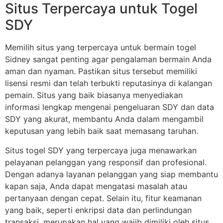
Situs Terpercaya untuk Togel
SDY
Memilih situs yang terpercaya untuk bermain togel
Sidney sangat penting agar pengalaman bermain Anda
aman dan nyaman. Pastikan situs tersebut memiliki
lisensi resmi dan telah terbukti reputasinya di kalangan
pemain. Situs yang baik biasanya menyediakan
informasi lengkap mengenai pengeluaran SDY dan data
SDY yang akurat, membantu Anda dalam mengambil
keputusan yang lebih baik saat memasang taruhan.
Situs togel SDY yang terpercaya juga menawarkan
pelayanan pelanggan yang responsif dan profesional.
Dengan adanya layanan pelanggan yang siap membantu
kapan saja, Anda dapat mengatasi masalah atau
pertanyaan dengan cepat. Selain itu, fitur keamanan
yang baik, seperti enkripsi data dan perlindungan
transaksi, merupakan hal yang wajib dimiliki oleh situs