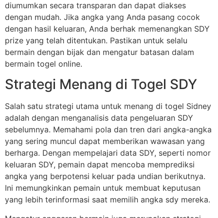
diumumkan secara transparan dan dapat diakses
dengan mudah. Jika angka yang Anda pasang cocok
dengan hasil keluaran, Anda berhak memenangkan SDY
prize yang telah ditentukan. Pastikan untuk selalu
bermain dengan bijak dan mengatur batasan dalam
bermain togel online.
Strategi Menang di Togel SDY
Salah satu strategi utama untuk menang di togel Sidney
adalah dengan menganalisis data pengeluaran SDY
sebelumnya. Memahami pola dan tren dari angka-angka
yang sering muncul dapat memberikan wawasan yang
berharga. Dengan mempelajari data SDY, seperti nomor
keluaran SDY, pemain dapat mencoba memprediksi
angka yang berpotensi keluar pada undian berikutnya.
Ini memungkinkan pemain untuk membuat keputusan
yang lebih terinformasi saat memilih angka sdy mereka.