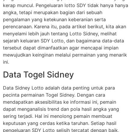
kerap muncul. Pengeluaran lotto SDY tidak hanya hanya
angka, tetapi merupakan bagian dari sebuah
pengalaman yang ketekunan keberanian serta
perencanaan. Karena itu, pada artikel berikut, kita akan
menyelami lebih jauh tentang Lotto Sidney, melihat
sejarah keluaran SDY Lotto, dan bagaimana data-data
tersebut dapat dimanfaatkan agar mencapai impian
mewujudkan keinginan melalui permainan yang menarik
ini.
Data Togel Sidney
Data Sidney Lotto adalah data penting untuk para
pecinta permainan Togel Sidney. Dengan cara
mendapatkan aksesibilitas ke informasi ini, pemain
dapat menganalisis trend dan pola hasil angka yang
sering terjadi. Hal ini menolong pemain membuat
keputusan yang cerdas ketika taruhan. Setiap hasil
pengeluaran SDY Lotto selisih tercatat dengan baik,