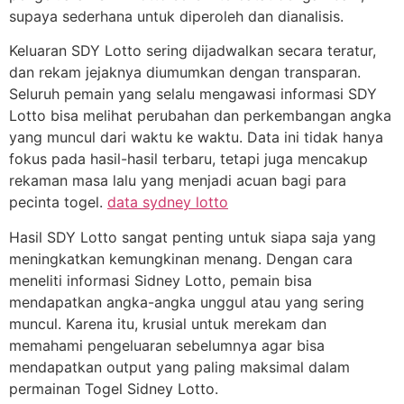
supaya sederhana untuk diperoleh dan dianalisis.
Keluaran SDY Lotto sering dijadwalkan secara teratur,
dan rekam jejaknya diumumkan dengan transparan.
Seluruh pemain yang selalu mengawasi informasi SDY
Lotto bisa melihat perubahan dan perkembangan angka
yang muncul dari waktu ke waktu. Data ini tidak hanya
fokus pada hasil-hasil terbaru, tetapi juga mencakup
rekaman masa lalu yang menjadi acuan bagi para
pecinta togel.
data sydney lotto
Hasil SDY Lotto sangat penting untuk siapa saja yang
meningkatkan kemungkinan menang. Dengan cara
meneliti informasi Sidney Lotto, pemain bisa
mendapatkan angka-angka unggul atau yang sering
muncul. Karena itu, krusial untuk merekam dan
memahami pengeluaran sebelumnya agar bisa
mendapatkan output yang paling maksimal dalam
permainan Togel Sidney Lotto.