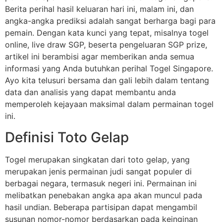
Berita perihal hasil keluaran hari ini, malam ini, dan
angka-angka prediksi adalah sangat berharga bagi para
pemain. Dengan kata kunci yang tepat, misalnya togel
online, live draw SGP, beserta pengeluaran SGP prize,
artikel ini berambisi agar memberikan anda semua
informasi yang Anda butuhkan perihal Togel Singapore.
Ayo kita telusuri bersama dan gali lebih dalam tentang
data dan analisis yang dapat membantu anda
memperoleh kejayaan maksimal dalam permainan togel
ini.
Definisi Toto Gelap
Togel merupakan singkatan dari toto gelap, yang
merupakan jenis permainan judi sangat populer di
berbagai negara, termasuk negeri ini. Permainan ini
melibatkan penebakan angka apa akan muncul pada
hasil undian. Beberapa partisipan dapat mengambil
susunan nomor-nomor berdasarkan pada keinginan