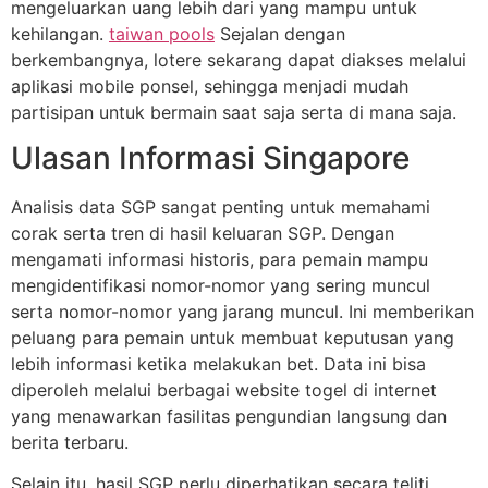
mengeluarkan uang lebih dari yang mampu untuk
kehilangan.
taiwan pools
Sejalan dengan
berkembangnya, lotere sekarang dapat diakses melalui
aplikasi mobile ponsel, sehingga menjadi mudah
partisipan untuk bermain saat saja serta di mana saja.
Ulasan Informasi Singapore
Analisis data SGP sangat penting untuk memahami
corak serta tren di hasil keluaran SGP. Dengan
mengamati informasi historis, para pemain mampu
mengidentifikasi nomor-nomor yang sering muncul
serta nomor-nomor yang jarang muncul. Ini memberikan
peluang para pemain untuk membuat keputusan yang
lebih informasi ketika melakukan bet. Data ini bisa
diperoleh melalui berbagai website togel di internet
yang menawarkan fasilitas pengundian langsung dan
berita terbaru.
Selain itu, hasil SGP perlu diperhatikan secara teliti.