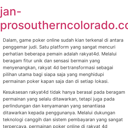
Skip
jan-
to
content
prosoutherncolorado.
Dalam, game poker online sudah kian terkenal di antara
penggemar judi. Satu platform yang sangat mencuri
perhatian beberapa pemain adalah rakyat4d. Melalui
beragam fitur unik dan sensasi bermain yang
menyenangkan, rakyat 4d bertransformasi sebagai
pilihan utama bagi siapa saja yang menghidupi
permainan poker kapan saja dan di setiap lokasi.
Kesuksesan rakyat4d tidak hanya berasal pada beragam
permainan yang selalu ditawarkan, tetapi juga pada
perlindungan dan kenyamanan yang senantiasa
ditawarkan kepada penggunanya. Melalui dukungan
teknologi canggih dan sistem pembayaran yang sangat
terpercaya, permainan poker online di rakyat 4d