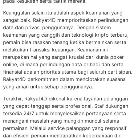
pada kesukaan serta taktik mereka.
Keunggulan selain itu adalah aspek keamanan yang
sangat baik. Rakyat4D memprioritaskan perlindungan
data dan privasi penggunanya. Dengan sistem
keamanan yang canggih dan teknologi kripto terbaru,
pemain bisa rasakan tenang ketika bermainkan serta
melakukan transaksi keuangan. Keamanan ini
merupakan hal yang sangat krusial dari dunia poker
online, di mana perlindungan data pribadi dan serta
finansial adalah prioritas utama bagi seluruh partisipan.
Rakyat4D berkomitmen dalam menciptakan suasana
yang aman untuk setiap penggunanya.
Terakhir, Rakyat4D dikenal karena layanan pelanggan
yang cepat tanggap serta profesional. Staf dukungan
tersedia 24/7 untuk menyelesaikan pertanyaan serta
menangani masalah yang mungkin muncul selama
permainan. Melalui service pelanggan yang responsif
dan efisien, pemain mendapatkan kepercayaan diri