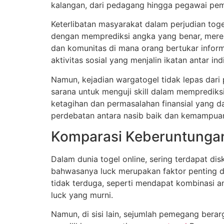
kalangan, dari pedagang hingga pegawai pem
Keterlibatan masyarakat dalam perjudian togel
dengan memprediksi angka yang benar, merek
dan komunitas di mana orang bertukar inform
aktivitas sosial yang menjalin ikatan antar ind
Namun, kejadian wargatogel tidak lepas dari 
sarana untuk menguji skill dalam memprediks
ketagihan dan permasalahan finansial yang 
perdebatan antara nasib baik dan kemampuan
Komparasi Keberuntungan
Dalam dunia togel online, sering terdapat di
bahwasanya luck merupakan faktor penting d
tidak terduga, seperti mendapat kombinasi 
luck yang murni.
Namun, di sisi lain, sejumlah pemegang berar