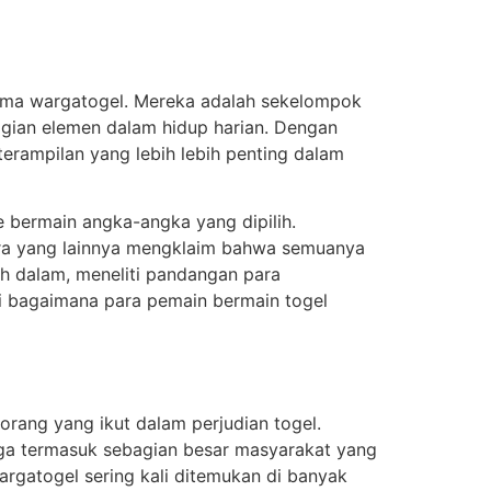
 nama wargatogel. Mereka adalah sekelompok
agian elemen dalam hidup harian. Dengan
rampilan yang lebih lebih penting dalam
bermain angka-angka yang dipilih.
a yang lainnya mengklaim bahwa semuanya
ih dalam, meneliti pandangan para
 bagaimana para pemain bermain togel
rang yang ikut dalam perjudian togel.
uga termasuk sebagian besar masyarakat yang
rgatogel sering kali ditemukan di banyak