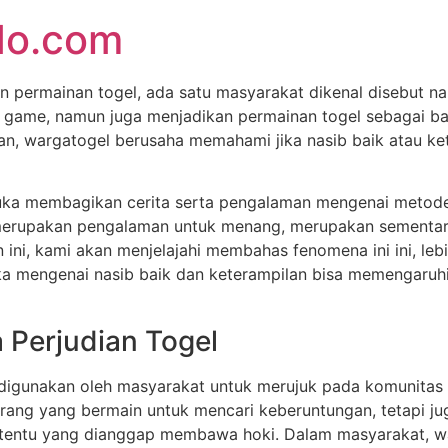
do.com
an permainan togel, ada satu masyarakat dikenal disebut
m game, namun juga menjadikan permainan togel sebagai b
, wargatogel berusaha memahami jika nasib baik atau kete
uka membagikan cerita serta pengalaman mengenai metode 
erupakan pengalaman untuk menang, merupakan sementar
 ini, kami akan menjelajahi membahas fenomena ini ini, leb
 mengenai nasib baik dan keterampilan bisa memengaruhi
 Perjudian Togel
 digunakan oleh masyarakat untuk merujuk pada komunitas o
orang yang bermain untuk mencari keberuntungan, tetapi j
rtentu yang dianggap membawa hoki. Dalam masyarakat, wa