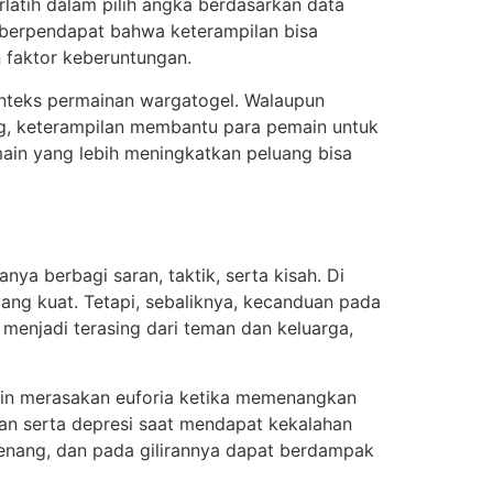
latih dalam pilih angka berdasarkan data
a berpendapat bahwa keterampilan bisa
faktor keberuntungan.
onteks permainan wargatogel. Walaupun
g, keterampilan membantu para pemain untuk
ain yang lebih meningkatkan peluang bisa
ya berbagi saran, taktik, serta kisah. Di
yang kuat. Tetapi, sebaliknya, kecanduan pada
menjadi terasing dari teman dan keluarga,
gkin merasakan euforia ketika memenangkan
an serta depresi saat mendapat kekalahan
enang, dan pada gilirannya dapat berdampak