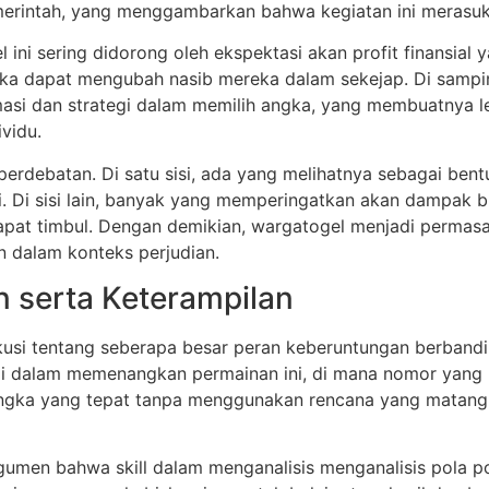
erintah, yang menggambarkan bahwa kegiatan ini merasuki 
 ini sering didorong oleh ekspektasi akan profit finansial
a dapat mengubah nasib mereka dalam sekejap. Di samping
asi dan strategi dalam memilih angka, yang membuatnya leb
ividu.
perdebatan. Di satu sisi, ada yang melihatnya sebagai ben
i. Di sisi lain, banyak yang memperingatkan akan dampak b
dapat timbul. Dengan demikian, wargatogel menjadi perma
 dalam konteks perjudian.
 serta Keterampilan
skusi tentang seberapa besar peran keberuntungan berbandin
i dalam memenangkan permainan ini, di mana nomor yang mu
angka yang tepat tanpa menggunakan rencana yang matang, 
gumen bahwa skill dalam menganalisis menganalisis pola pol