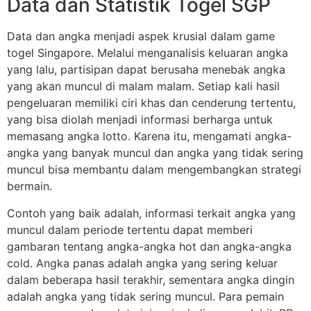
Data dan Statistik Togel SGP
Data dan angka menjadi aspek krusial dalam game
togel Singapore. Melalui menganalisis keluaran angka
yang lalu, partisipan dapat berusaha menebak angka
yang akan muncul di malam malam. Setiap kali hasil
pengeluaran memiliki ciri khas dan cenderung tertentu,
yang bisa diolah menjadi informasi berharga untuk
memasang angka lotto. Karena itu, mengamati angka-
angka yang banyak muncul dan angka yang tidak sering
muncul bisa membantu dalam mengembangkan strategi
bermain.
Contoh yang baik adalah, informasi terkait angka yang
muncul dalam periode tertentu dapat memberi
gambaran tentang angka-angka hot dan angka-angka
cold. Angka panas adalah angka yang sering keluar
dalam beberapa hasil terakhir, sementara angka dingin
adalah angka yang tidak sering muncul. Para pemain