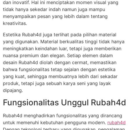
dan inovatif. Hal ini menciptakan momen visual yang
tidak hanya sekedar indah namun juga mampu
menyampaikan pesan yang lebih dalam tentang
kreativitas.
Estetika Rubah4d juga terlihat pada pilihan material
yang digunakan. Material berkualitas tinggi tidak hanya
meningkatkan keindahan luar, tetapi juga memberikan
nuansa premium dan elegan. Setiap elemen dalam
desain Rubah4d diolah dengan cermat, memastikan
bahwa fungsionalitas tetap sejalan dengan estetika
yang kuat, sehingga membuatnya lebih dari sekadar
produk, tetapi juga sebuah karya seni yang layak
dipajang.
Fungsionalitas Unggul Rubah4d
Rubah4d menghadirkan fungsionalitas yang dirancang
untuk memenuhi kebutuhan pengguna modern.
rubah4d
Dengan teknologi terbaru yang digunakan, pengalaman