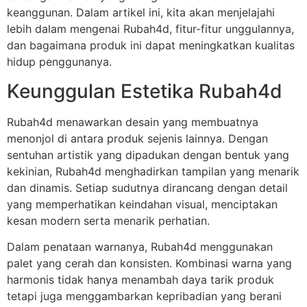
keanggunan. Dalam artikel ini, kita akan menjelajahi
lebih dalam mengenai Rubah4d, fitur-fitur unggulannya,
dan bagaimana produk ini dapat meningkatkan kualitas
hidup penggunanya.
Keunggulan Estetika Rubah4d
Rubah4d menawarkan desain yang membuatnya
menonjol di antara produk sejenis lainnya. Dengan
sentuhan artistik yang dipadukan dengan bentuk yang
kekinian, Rubah4d menghadirkan tampilan yang menarik
dan dinamis. Setiap sudutnya dirancang dengan detail
yang memperhatikan keindahan visual, menciptakan
kesan modern serta menarik perhatian.
Dalam penataan warnanya, Rubah4d menggunakan
palet yang cerah dan konsisten. Kombinasi warna yang
harmonis tidak hanya menambah daya tarik produk
tetapi juga menggambarkan kepribadian yang berani