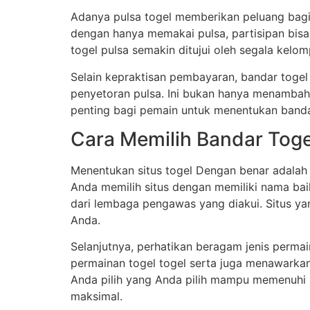
Adanya pulsa togel memberikan peluang bagi 
dengan hanya memakai pulsa, partisipan bisa 
togel pulsa semakin ditujui oleh segala kel
Selain kepraktisan pembayaran, bandar toge
penyetoran pulsa. Ini bukan hanya menambah
penting bagi pemain untuk menentukan banda
Cara Memilih Bandar Toge
Menentukan situs togel Dengan benar adalah 
Anda memilih situs dengan memiliki nama baik b
dari lembaga pengawas yang diakui. Situs ya
Anda.
Selanjutnya, perhatikan beragam jenis perma
permainan togel togel serta juga menawark
Anda pilih yang Anda pilih mampu memenuhi 
maksimal.