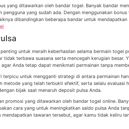
onus yang ditawarkan oleh bandar togel. Banyak bandar 
n pengguna yang sudah ada. Dengan menggunakan bonus t
iknya dibandingkan beberapa bandar untuk mendapatkan s
el
ulsa
 penting untuk meraih keberhasilan selama bermain togel pu
r tidak terbawa suasana serta mencegah kerugian besar. 
 agar Anda tetap dapat menikmati permainan tanpa membera
ri terpicu untuk mengganti strategi di antara permainan h
 metode yang telah terbukti efektif, serta selalu evaluasi
dengan bijak saat menaruh deposit pulsa Anda.
an promosi yang ditawarkan oleh bandar togel online. Bany
rupakan cara yang untuk meningkatkan saldo pulsa Anda ta
m mendapatkan tawaran tersebut, agar kamu tidak keliru la