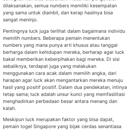
dilaksanakan, semua numbers memiliki kesempatan
yang sama untuk diambil, dan kerap hasilnya bisa
sangat meninjo.
Pentingnya luck juga terlihat dalam bagaimana individu
memilih numbers. Beberapa pemain menentukan
numbers yang mana punya arti khusus atau tanggal
berharga dalam kehidupan mereka, berharap agar luck
bakal memberikan keberpihakan bagi mereka. Di sisi
sebaliknya, terdapat juga yang melakukan
menggunakan cara acak dalam memilih angka, dari
harapan agar luck akan mengantarkan mereka menuju
hasil yang positif positif. Dalam dua pendekatan, intinya
tetap sama; luck adalah unsur kunci yang memfasilitasi
menghadirkan perbedaan besar antara menang dan
kalah.
Meskipun luck merupakan faktor yang bisa dapat,
pemain togel Singapore yang bijak cerdas senantiasa