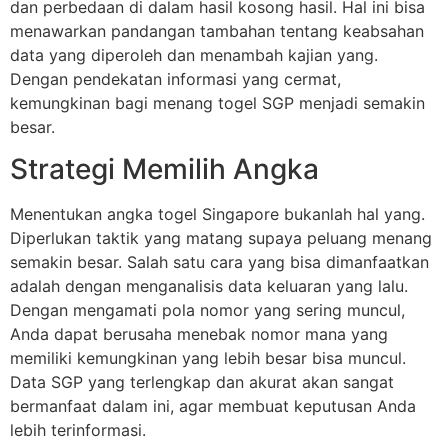
dan perbedaan di dalam hasil kosong hasil. Hal ini bisa
menawarkan pandangan tambahan tentang keabsahan
data yang diperoleh dan menambah kajian yang.
Dengan pendekatan informasi yang cermat,
kemungkinan bagi menang togel SGP menjadi semakin
besar.
Strategi Memilih Angka
Menentukan angka togel Singapore bukanlah hal yang.
Diperlukan taktik yang matang supaya peluang menang
semakin besar. Salah satu cara yang bisa dimanfaatkan
adalah dengan menganalisis data keluaran yang lalu.
Dengan mengamati pola nomor yang sering muncul,
Anda dapat berusaha menebak nomor mana yang
memiliki kemungkinan yang lebih besar bisa muncul.
Data SGP yang terlengkap dan akurat akan sangat
bermanfaat dalam ini, agar membuat keputusan Anda
lebih terinformasi.