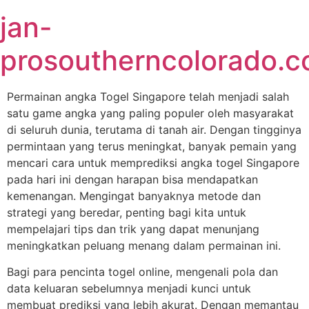
Skip
jan-
to
content
prosoutherncolorado.
Permainan angka Togel Singapore telah menjadi salah
satu game angka yang paling populer oleh masyarakat
di seluruh dunia, terutama di tanah air. Dengan tingginya
permintaan yang terus meningkat, banyak pemain yang
mencari cara untuk memprediksi angka togel Singapore
pada hari ini dengan harapan bisa mendapatkan
kemenangan. Mengingat banyaknya metode dan
strategi yang beredar, penting bagi kita untuk
mempelajari tips dan trik yang dapat menunjang
meningkatkan peluang menang dalam permainan ini.
Bagi para pencinta togel online, mengenali pola dan
data keluaran sebelumnya menjadi kunci untuk
membuat prediksi yang lebih akurat. Dengan memantau