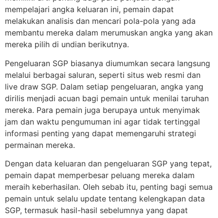
mempelajari angka keluaran ini, pemain dapat
melakukan analisis dan mencari pola-pola yang ada
membantu mereka dalam merumuskan angka yang akan
mereka pilih di undian berikutnya.
Pengeluaran SGP biasanya diumumkan secara langsung
melalui berbagai saluran, seperti situs web resmi dan
live draw SGP. Dalam setiap pengeluaran, angka yang
dirilis menjadi acuan bagi pemain untuk menilai taruhan
mereka. Para pemain juga berupaya untuk menyimak
jam dan waktu pengumuman ini agar tidak tertinggal
informasi penting yang dapat memengaruhi strategi
permainan mereka.
Dengan data keluaran dan pengeluaran SGP yang tepat,
pemain dapat memperbesar peluang mereka dalam
meraih keberhasilan. Oleh sebab itu, penting bagi semua
pemain untuk selalu update tentang kelengkapan data
SGP, termasuk hasil-hasil sebelumnya yang dapat