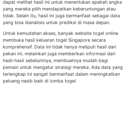
dapat melihat hasil ini untuk menentukan apakah angka
yang mereka pilih mendapatkan keberuntungan atau
tidak. Selain itu, hasil ini juga bermanfaat sebagai data
yang bisa dianalisis untuk prediksi di masa depan.
Untuk kemudahan akses, banyak website togel online
membuka hasil keluaran togel Singapore secara
komprehensif. Data ini tidak hanya meliputi hasil dari
pekan ini, melainkan juga memberikan informasi dari
hasil-hasil sebelumnya, membuatnya mudah bagi
pemain untuk mengatur strategi mereka. Ada data yang
terlengkap ini sangat bermanfaat dalam meningkatkan
peluang nasib baik di lomba togel.